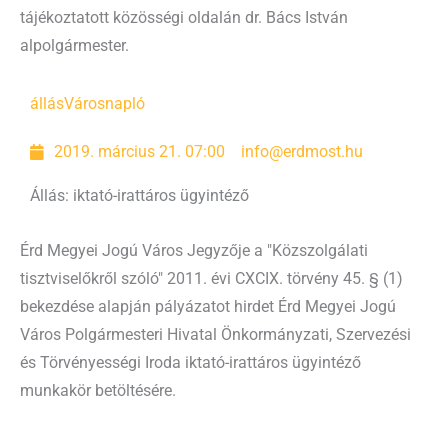
tájékoztatott közösségi oldalán dr. Bács István
alpolgármester.
állás
Városnapló
2019. március 21. 07:00
info@erdmost.hu
Állás: iktató-irattáros ügyintéző
Érd Megyei Jogú Város Jegyzője a "Közszolgálati
tisztviselőkről szóló" 2011. évi CXCIX. törvény 45. § (1)
bekezdése alapján pályázatot hirdet Érd Megyei Jogú
Város Polgármesteri Hivatal Önkormányzati, Szervezési
és Törvényességi Iroda iktató-irattáros ügyintéző
munkakör betöltésére.