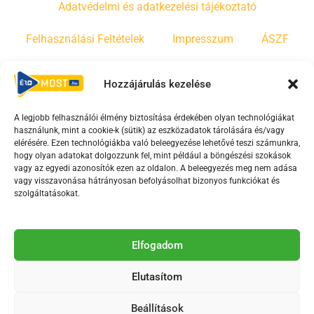
Adatvédelmi és adatkezelési tájékoztató
Felhasználási Feltételek
Impresszum
ÁSZF
Irányelvek
Moderálási szabályzat
Hozzájárulás kezelése
A legjobb felhasználói élmény biztosítása érdekében olyan technológiákat
F
Y
T
használunk, mint a cookie-k (sütik) az eszközadatok tárolására és/vagy
a
o
i
elérésére. Ezen technológiákba való beleegyezése lehetővé teszi számunkra,
c
u
k
hogy olyan adatokat dolgozzunk fel, mint például a böngészési szokások
vagy az egyedi azonosítók ezen az oldalon. A beleegyezés meg nem adása
e
t
t
vagy visszavonása hátrányosan befolyásolhat bizonyos funkciókat és
b
u
o
szolgáltatásokat.
o
b
k
o
e
Az Érd Média médiaszolgáltatási tevékenységét a
k
-
Elfogadom
Médiatanács a Magyar Média Mecenatúra program
-
s
keretében támogatja.
Elutasítom
s
q
q
u
Beállítások
2018-2026. © Minden jog fenntartva, Érd Megyei Jogú Város