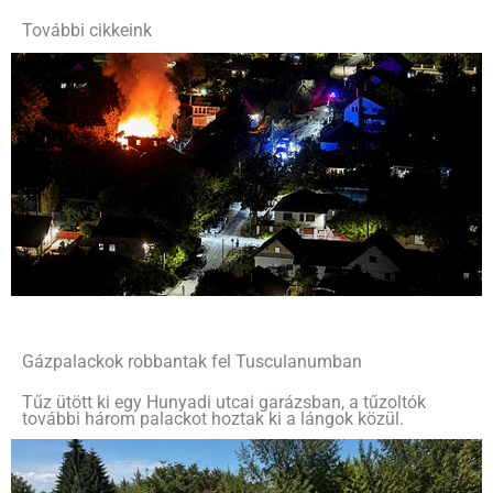
További cikkeink
Gázpalackok robbantak fel Tusculanumban
Tűz ütött ki egy Hunyadi utcai garázsban, a tűzoltók
további három palackot hoztak ki a lángok közül.