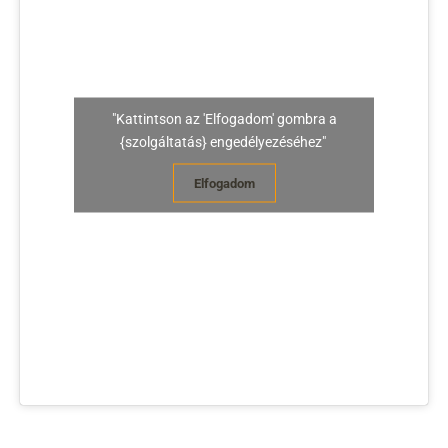
"Kattintson az 'Elfogadom' gombra a
{szolgáltatás} engedélyezéséhez"
Elfogadom