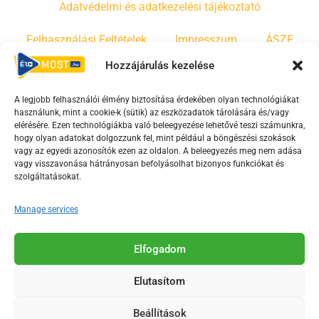
Adatvédelmi és adatkezelési tájékoztató
Felhasználási Feltételek
Impresszum
ÁSZF
Hozzájárulás kezelése
Irányelvek
Moderálási szabályzat
A legjobb felhasználói élmény biztosítása érdekében olyan technológiákat
használunk, mint a cookie-k (sütik) az eszközadatok tárolására és/vagy
F
Y
T
elérésére. Ezen technológiákba való beleegyezése lehetővé teszi számunkra,
hogy olyan adatokat dolgozzunk fel, mint például a böngészési szokások
a
o
i
vagy az egyedi azonosítók ezen az oldalon. A beleegyezés meg nem adása
c
u
k
vagy visszavonása hátrányosan befolyásolhat bizonyos funkciókat és
e
t
t
szolgáltatásokat.
b
u
o
Manage services
o
b
k
o
e
Az Érd Média médiaszolgáltatási tevékenységét a
k
-
Elfogadom
Médiatanács a Magyar Média Mecenatúra program
-
s
keretében támogatja.
Elutasítom
s
q
q
u
Beállítások
2018-2026. © Minden jog fenntartva, Érd Megyei Jogú Város