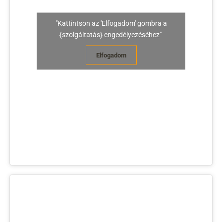
"Kattintson az 'Elfogadom' gombra a
{szolgáltatás} engedélyezéséhez"
Elfogadom