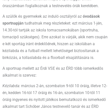
óraszámban foglalkoznak a testnevelés órák keretében.
A szülők és gyermekek az induló osztályról az
óvodások
sportnapján
tudhatnak meg részleteket: ezt március 1-jén,
14.30-tól tartják az iskola tornacsarnokában (sportruha,
tornacipő szükséges). Erre azokat is várják, akik nem csupán
e két sportág iránt érdeklődnek, hiszen az iskolában a
kézilabda és a futball mellett lehetőséget biztosítanak a
birkózás, a tollaslabda és a floorball elsajátítására is.
A sportnap mellett az Érdi VSE és az ÉRD több ismerkedős
alkalmat is szervez:
Kézilabda:
március 2-án, szombaton 9-től 10 óráig, illetve 12-
én, kedden 16-tól 17 óráig és 16-án, szombaton 10-től 11
óráig ingyenes és nyitott játékos bemutatkozó és ismerkedő
alkalmat tart Schóber János testnevelő tanár és az ÉRD