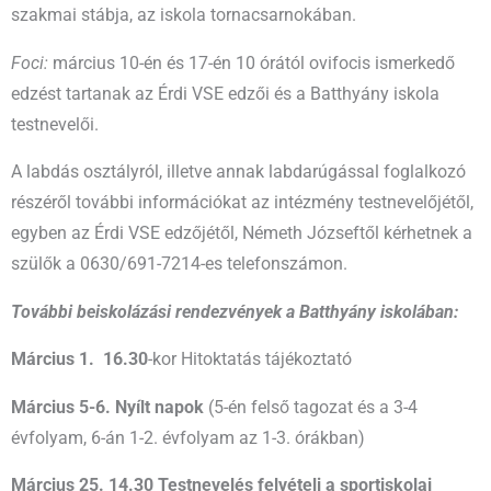
szakmai stábja, az iskola tornacsarnokában.
Foci:
március 10-én és 17-én 10 órától ovifocis ismerkedő
edzést tartanak az Érdi VSE edzői és a Batthyány iskola
testnevelői.
A labdás osztályról, illetve annak labdarúgással foglalkozó
részéről további információkat az intézmény testnevelőjétől,
egyben az Érdi VSE edzőjétől, Németh Józseftől kérhetnek a
szülők a 0630/691-7214-es telefonszámon.
További beiskolázási rendezvények a Batthyány iskolában:
Március 1.
16.30
-kor Hitoktatás tájékoztató
Március 5-6. Nyílt napok
(5-én felső tagozat és a 3-4
évfolyam, 6-án 1-2. évfolyam az 1-3. órákban)
Március 25. 14.30 Testnevelés felvételi a sportiskolai