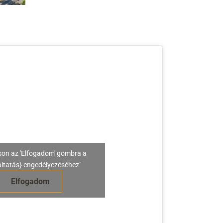
son az 'Elfogadom' gombra a
áltatás} engedélyezéséhez"
Elfogadom