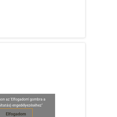
son az 'Elfogadom' gombra a
áltatás} engedélyezéséhez"
Elfogadom