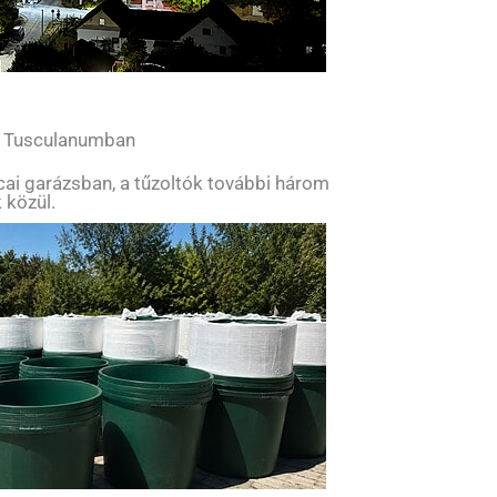
l Tusculanumban
tcai garázsban, a tűzoltók további három
 közül.