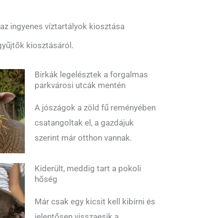
z ingyenes víztartályok kiosztása
yűjtők kiosztásáról.
Birkák legelésztek a forgalmas
parkvárosi utcák mentén
A jószágok a zöld fű reményében
csatangoltak el, a gazdájuk
szerint már otthon vannak.
Kiderült, meddig tart a pokoli
hőség
Már csak egy kicsit kell kibírni és
jelentősen visszaesik a