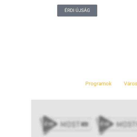
ÉRDI ÚJSÁG
Programok
Váro