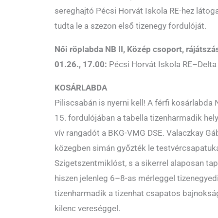
sereghajtó Pécsi Horvát Iskola RE-hez látoga
tudta le a szezon első tizenegy fordulóját.
Női röplabda NB II, Közép csoport, rájátszás
01.26., 17.00:
Pécsi Horvát Iskola RE–Delta
KOSÁRLABDA
Piliscsabán is nyerni kell! A férfi kosárlabd
15. fordulójában a tabella tizenharmadik hel
vív rangadót a BKG-VMG DSE. Valaczkay Gáb
közegben simán győzték le testvércsapatuk
Szigetszentmiklóst, s a sikerrel alaposan t
hiszen jelenleg 6–8-as mérleggel tizenegyed
tizenharmadik a tizenhat csapatos bajnok
kilenc vereséggel.