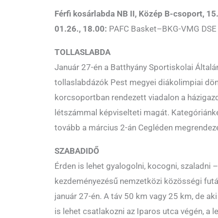
Férfi kosárlabda NB II, Közép B-csoport, 15
01.26., 18.00:
PAFC Basket–BKG-VMG DSE
TOLLASLABDA
Január 27-én a Batthyány Sportiskolai Általá
tollaslabdázók Pest megyei diákolimpiai dön
korcsoportban rendezett viadalon a házigaz
létszámmal képviselteti magát. Kategóriánkén
tovább a március 2-án Cegléden megrendezés
SZABADIDŐ
Érden is lehet gyalogolni, kocogni, szaladni – 
kezdeményezésű nemzetközi közösségi futás
január 27-én. A táv 50 km vagy 25 km, de ak
is lehet csatlakozni az Iparos utca végén, a