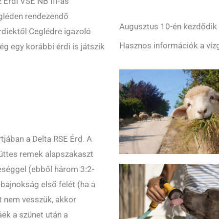
 Érdi VSE NB III-as
egléden rendezendő
Augusztus 10-én kezdődik a
rdiektől Ceglédre igazoló
Hasznos információk a vízg
ég egy korábbi érdi is játszik
tjában a Delta RSE Érd. A
üttes remek alapszakaszt
eséggel (ebből három 3:2-
 bajnokság első felét (ha a
t nem vesszük, akkor
áék a szünet után a