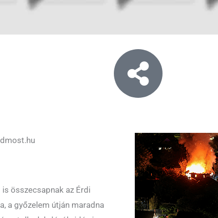
rdmost.hu
l is összecsapnak az Érdi
ta, a győzelem útján maradna