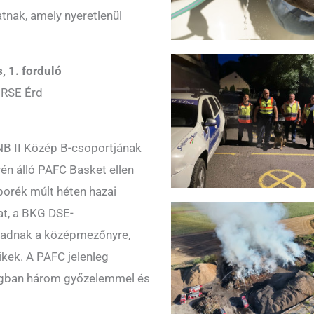
tnak, amely nyeretlenül
, 1. forduló
 RSE Érd
a NB II Közép B-csoportjának
yén álló PAFC Basket ellen
orék múlt héten hazai
at, a BKG DSE-
apadnak a középmezőnyre,
ikek. A PAFC jelenleg
ságban három győzelemmel és