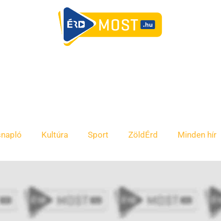
snapló
Kultúra
Sport
ZöldÉrd
Minden hír