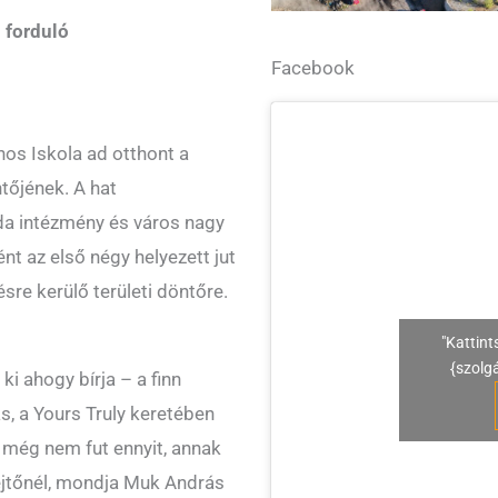
. forduló
Facebook
nos Iskola ad otthont a
tőjének. A hat
da intézmény és város nagy
t az első négy helyezett jut
re kerülő területi döntőre.
"Kattint
{szolg
ki ahogy bírja – a finn
, a Yours Truly keretében
i még nem fut ennyit, annak
 lejtőnél, mondja Muk András