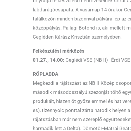
folytatja felkészülési mérkőzéseinek sorát az
labdarúgócsapata. A vasárnap 14 órakor C
találkozón minden bizonnyal pályára lép az é
középpályás, Pallagi Botond is, aki mellett m
Cegléden Kárász Krisztián személyében.
Felkészülési mérkőzés
01.27., 14.00:
Ceglédi VSE (NB II)–Érdi VSE
RÖPLABDA
Megkezdi a rájátszást az NB II Közép csopor
második másodosztályú szezonját töltő egy
produkált, hiszen öt győzelemmel és hat ver
es), tizennyolc ponttal zárta hatodik helyen a
rájátszásban már nem szereplő együtteseke
harmadik lett a Delta). Dömötör-Mátrai Beát