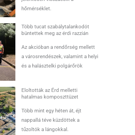
hőmérséklet.
Több tucat szabálytalankodót
büntettek meg az érdi razzián
Az akcióban a rendőrség mellett
a városrendészek, valamint a helyi
és a halásztelki polgárőrök
Eloltották az Érd melletti
hatalmas komposzttüzet
Több mint egy héten át, éjt
nappallá téve küzdöttek a
tűzoltók a lángokkal.