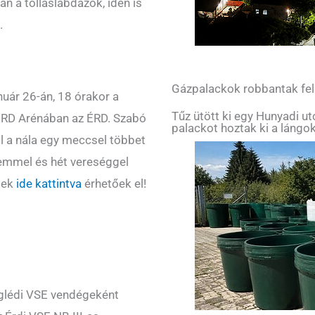
 a tollaslabdázók, idén is
.
Gázpalackok robbantak fe
nuár 26-án, 18 órakor a
Tűz ütött ki egy Hunyadi u
 ÉRD Arénában az ÉRD. Szabó
palackot hoztak ki a lángok
ll a nála egy meccsel többet
emmel és hét vereséggel
etek
ide kattintva
érhetőek el!
eglédi VSE vendégeként