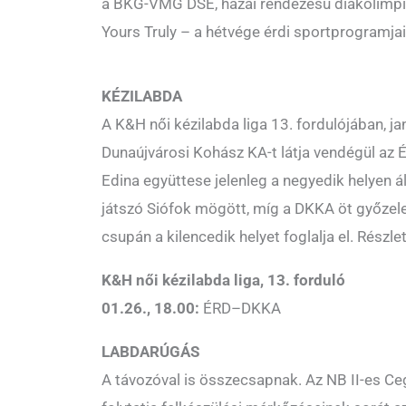
a BKG-VMG DSE, hazai rendezésű diákolimpián
Yours Truly – a hétvége érdi sportprogramjai
KÉZILABDA
A K&H női kézilabda liga 13. fordulójában, ja
Dunaújvárosi Kohász KA-t látja vendégül az
Edina együttese jelenleg a negyedik helyen á
játszó Siófok mögött, míg a DKKA öt győzel
csupán a kilencedik helyet foglalja el. Részl
K&H női kézilabda liga, 13. forduló
01.26., 18.00:
ÉRD–DKKA
LABDARÚGÁS
A távozóval is összecsapnak. Az NB II-es C