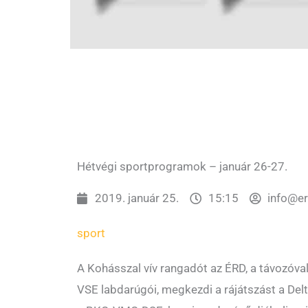
Hétvégi sportprogramok – január 26-27.
2019. január 25.
15:15
info@e
sport
A Kohásszal vív rangadót az ÉRD, a távozóva
VSE labdarúgói, megkezdi a rájátszást a Del