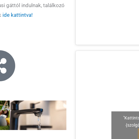
si gáttól indulnak, találkozó
ek
ide kattintva!
"Kattint
{szolg