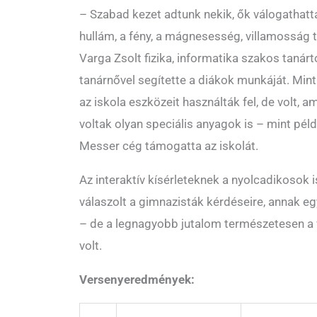
– Szabad kezet adtunk nekik, ők válogathattá
hullám, a fény, a mágnesesség, villamosság
Varga Zsolt fizika, informatika szakos tanártó
tanárnővel segítette a diákok munkáját. Mint
az iskola eszközeit használták fel, de volt, 
voltak olyan speciális anyagok is – mint péld
Messer cég támogatta az iskolát.
Az interaktív kísérleteknek a nyolcadikosok is
válaszolt a gimnazisták kérdéseire, annak egy
– de a legnagyobb jutalom természetesen a v
volt.
Versenyeredmények: