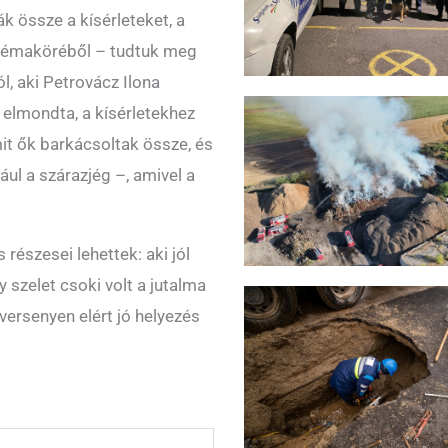
k össze a kísérleteket, a
 témaköréből – tudtuk meg
l, aki Petrovácz Ilona
 elmondta, a kísérletekhez
amit ők barkácsoltak össze, és
ául a szárazjég –, amivel a
 részesei lehettek: aki jól
 szelet csoki volt a jutalma
ersenyen elért jó helyezés