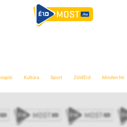
snapló
Kultúra
Sport
ZöldÉrd
Minden hír