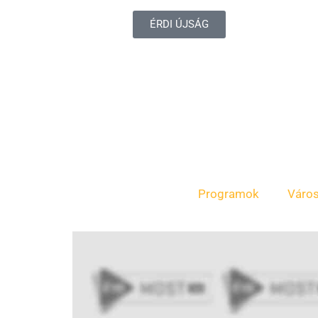
ÉRDI ÚJSÁG
Programok
Váro