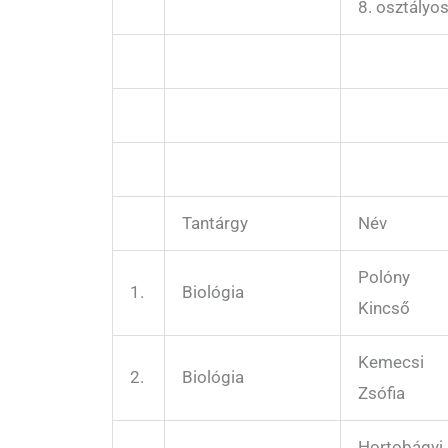
8. osztályo
Tantárgy
Név
Polóny
1.
Biológia
Kincső
Kemecsi
2.
Biológia
Zsófia
Hortobágyi