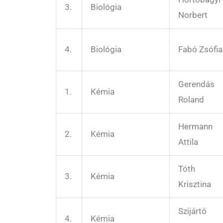
3.
Biológia
Norbert
4.
Biológia
Fabó Zsófia
Gerendás
1.
Kémia
Roland
Hermann
2.
Kémia
Attila
Tóth
3.
Kémia
Krisztina
Szijártó
4.
Kémia