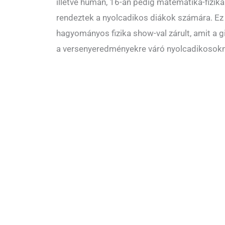
illetve humán, 16-án pedig matematika-fizik
rendeztek a nyolcadikos diákok számára. Ez
hagyományos fizika show-val zárult, amit a 
a versenyeredményekre váró nyolcadikosok