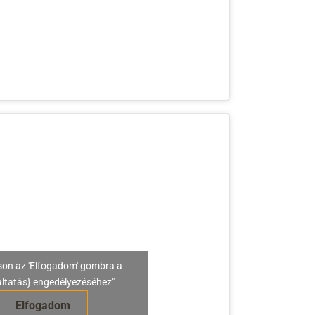
son az 'Elfogadom' gombra a
áltatás} engedélyezéséhez"
Elfogadom