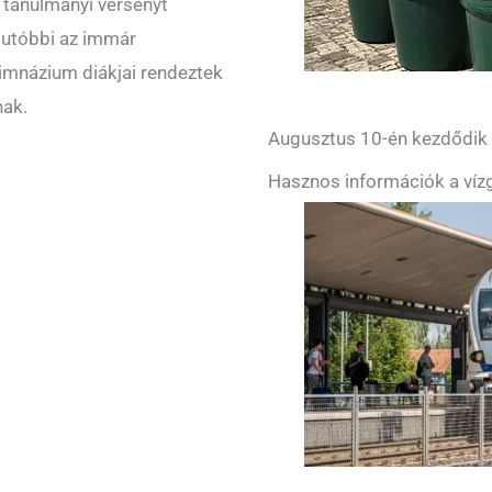
a tanulmányi versenyt
 utóbbi az immár
gimnázium diákjai rendeztek
nak.
Augusztus 10-én kezdődik a
Hasznos információk a vízg