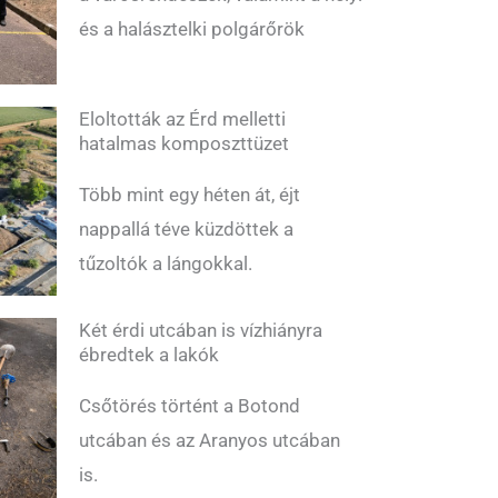
és a halásztelki polgárőrök
Eloltották az Érd melletti
hatalmas komposzttüzet
Több mint egy héten át, éjt
nappallá téve küzdöttek a
tűzoltók a lángokkal.
Két érdi utcában is vízhiányra
ébredtek a lakók
Csőtörés történt a Botond
utcában és az Aranyos utcában
is.