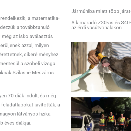
Járműhiba miatt több járat
endelkezik; a matematika-
A kimaradó Z30-as és S40-
ndezzük a továbbtanuló
az érdi vasútvonalakon.
ok még az iskolaválasztás
erüljenek azzal, milyen
rettetnek, sikerélményhez
 mentesül a szóbeli vizsga
ónknak Szilasné Mészáros
en 70 diák indult, és még
 feladatlapokat javították, a
nagyon látványos fizika
 éves diákjai.