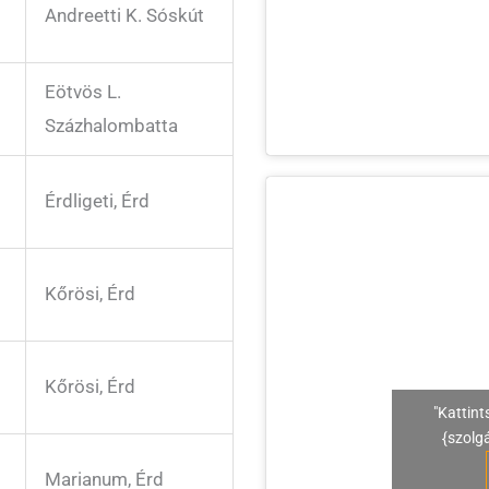
Andreetti K. Sóskút
Eötvös L.
Százhalombatta
Érdligeti, Érd
Kőrösi, Érd
Kőrösi, Érd
"Kattint
{szolg
Marianum, Érd