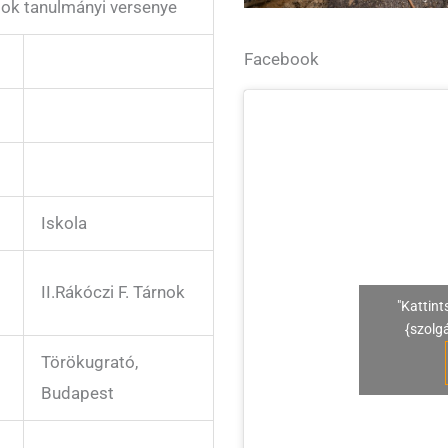
sok tanulmányi versenye
Facebook
Iskola
II.Rákóczi F. Tárnok
"Kattint
{szolg
Törökugrató,
Budapest