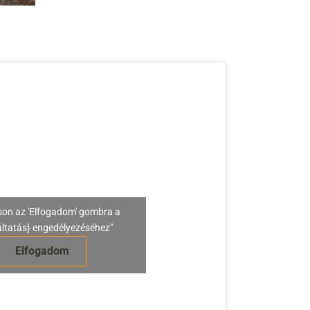
son az 'Elfogadom' gombra a
áltatás} engedélyezéséhez"
Elfogadom