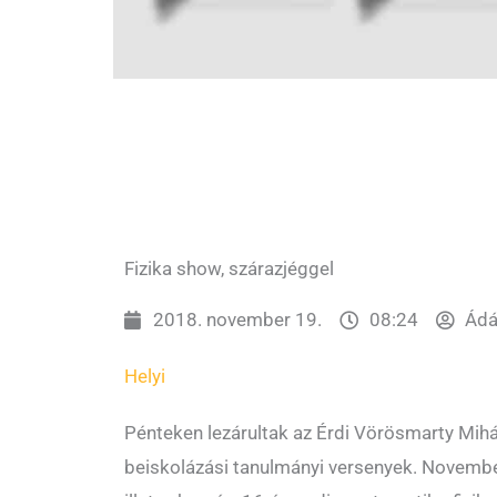
Fizika show, szárazjéggel
2018. november 19.
08:24
Ádá
Helyi
Pénteken lezárultak az Érdi Vörösmarty Mih
beiskolázási tanulmányi versenyek. November