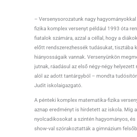
– Versenysorozatunk nagy hagyományokkal r
fizika komplex versenyt például 1993 óta re
fiatalok számára, azzal a céllal, hogy a diák
előtt rendszerezhessék tudásukat, tisztába k
hiányosságaik vannak. Versenyünkön megmé
jutnak, ráadásul az első négy-négy helyezett
alól az adott tantárgyból – mondta tudósít
Judit iskolaigazgató.
A pénteki komplex matematika-fizika verseny
aznap eredményt is hirdetett az iskola. Míg a
nyolcadikosokat a szintén hagyományos, és 
show-val szórakoztatták a gimnázium felsőbb