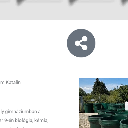
m Katalin
ály gimnáziumban a
 9-én biológia, kémia,