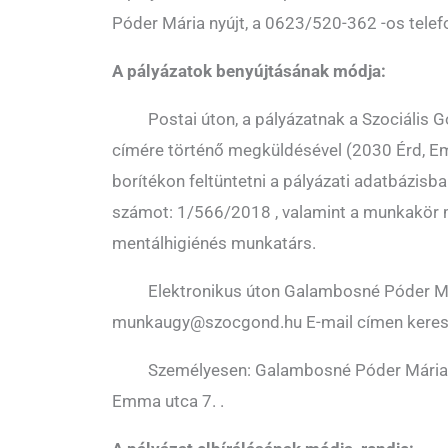
Póder Mária nyújt, a 0623/520-362 -os tele
A pályázatok benyújtásának módja:
 Postai úton, a pályázatnak a Szociális 
címére történő megküldésével (2030 Érd, Emm
borítékon feltüntetni a pályázati adatbázisb
számot: 1/566/2018 , valamint a munkakör 
mentálhigiénés munkatárs.
 Elektronikus úton Galambosné Póder Má
munkaugy@szocgond.hu E-mail címen keres
 Személyesen: Galambosné Póder Mária, 
Emma utca 7. .