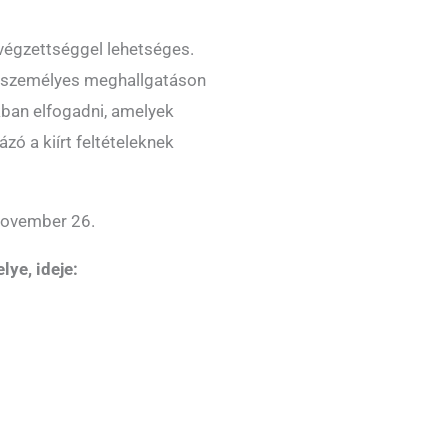
végzettséggel lehetséges.
k személyes meghallgatáson
kban elfogadni, amelyek
ázó a kiírt feltételeknek
ovember 26.
lye, ideje: