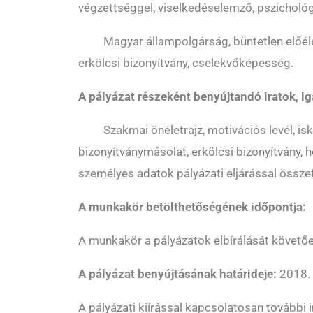
végzettséggel, viselkedéselemző, pszicholó
 Magyar állampolgárság, büntetlen előéle
erkölcsi bizonyítvány, cselekvőképesség.
A pályázat részeként benyújtandó iratok, i
 Szakmai önéletrajz, motivációs levél, isk
bizonyítványmásolat, erkölcsi bizonyítvány, h
személyes adatok pályázati eljárással össz
A munkakör betölthetőségének időpontja:
A munkakör a pályázatok elbírálását követőe
A pályázat benyújtásának határideje:
2018. 
A pályázati kiírással kapcsolatosan tovább