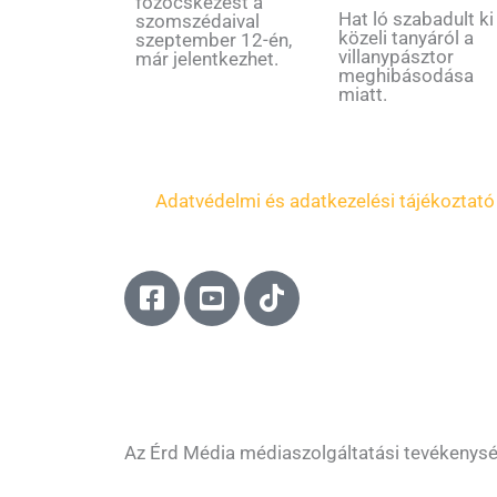
főzőcskézést a
Hat ló szabadult ki
szomszédaival
közeli tanyáról a
szeptember 12-én,
villanypásztor
már jelentkezhet.
meghibásodása
miatt.
Adatvédelmi és adatkezelési tájékoztató
F
Y
T
a
o
i
c
u
k
e
t
t
b
u
o
o
b
k
o
e
Az Érd Média médiaszolgáltatási tevékenys
k
-