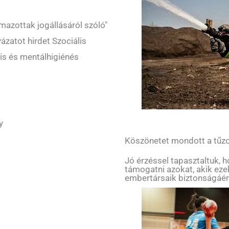
mazottak jogállásáról szóló"
yázatot hirdet Szociális
s és mentálhigiénés
y
Köszönetet mondott a tűzo
Jó érzéssel tapasztaltuk, 
támogatni azokat, akik ez
embertársaik biztonságáér