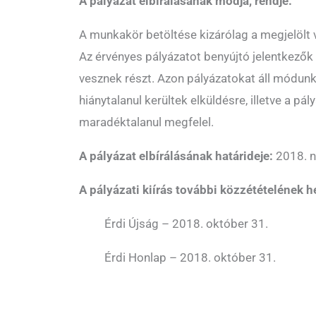
A pályázat elbírálásának módja, rendje:
A munkakör betöltése kizárólag a megjelölt 
Az érvényes pályázatot benyújtó jelentkező
vesznek részt. Azon pályázatokat áll módun
hiánytalanul kerültek elküldésre, illetve a pály
maradéktalanul megfelel.
A pályázat elbírálásának határideje:
2018. n
A pályázati kiírás további közzétételének he
 Érdi Újság – 2018. október 31.
 Érdi Honlap – 2018. október 31.