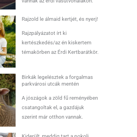
vannak az érdi vasútvonalakon.
Rajzold le álmaid kertjét, és nyerj!
Rajzpályázatot írt ki
kertészkedés/az én kiskertem
témakörben az Érdi Kertbarátkör.
Birkák legelésztek a forgalmas
parkvárosi utcák mentén
A jószágok a zöld fű reményében
csatangoltak el, a gazdájuk
szerint már otthon vannak.
Kiderült, meddig tart a pokoli