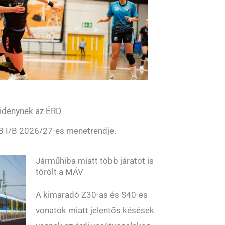
j idénynek az ÉRD
NB I/B 2026/27-es menetrendje.
Járműhiba miatt több járatot is
törölt a MÁV
A kimaradó Z30-as és S40-es
vonatok miatt jelentős késések