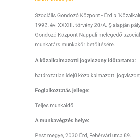
Szociális Gondozó Központ - Érd a "Közalkal
1992. évi XXXIII. törvény 20/A. § alapján pál
Gondozó Központ Nappali melegedő szociáli
munkatárs munkakör betöltésére.
A közalkalmazotti jogviszony időtartama:
határozatlan idejű közalkalmazotti jogviszon
Foglalkoztatás jellege:
Teljes munkaidő
A munkavégzés helye:
Pest megye, 2030 Érd, Fehérvári utca 89.