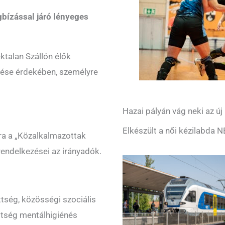
gbízással járó lényeges
ktalan Szállón élők
ése érdekében, személyre
Hazai pályán vág neki az ú
Elkészült a női kézilabda 
kra a „Közalkalmazottak
 rendelkezései az irányadók.
tség, közösségi szociális
tség mentálhigiénés