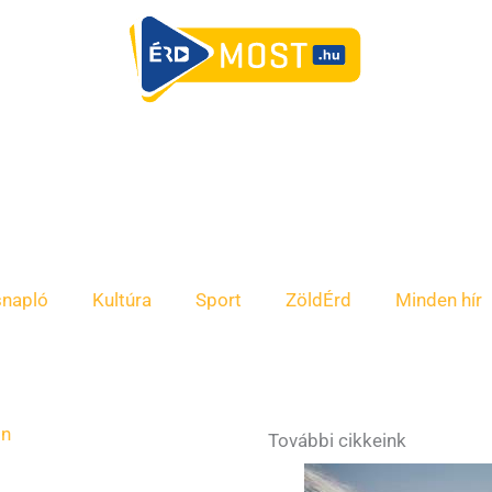
snapló
Kultúra
Sport
ZöldÉrd
Minden hír
s
in
További cikkeink