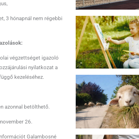
gus,
t, 3 hónapnál nem régebbi
gazolások:
olai végzettséget igazoló
ozzájárulási nyilatkozat a
efüggő kezeléséhez.
n azonnal betölthető.
november 26.
i információt Galambosné