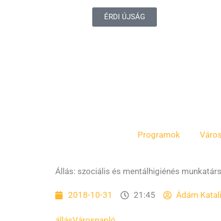
ÉRDI ÚJSÁG
Programok
Váro
Állás: szociális és mentálhigiénés munkatár
2018-10-31
21:45
Ádám Katal
állás
Városnapló