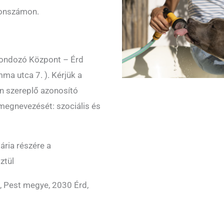
fonszámon.
Gondozó Központ – Érd
a utca 7. ). Kérjük a
an szereplő azonosító
megnevezését: szociális és
ria részére a
ztül
Pest megye, 2030 Érd,