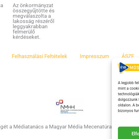
Az önkormányzat
 a
összegyűjtötte és
megválaszolta a
lakosság részéről
leggyakrabban
felmerülő
kérdéseket.
Felhasználási Feltételek
Impresszum
ÁSZF
A legjobb fe
mint a cooki
technológiák
dolgozzunk f
oldalon. A 
bizonyos fun
égét a Médiatanács a Magyar Média Mecenatúra program k
El