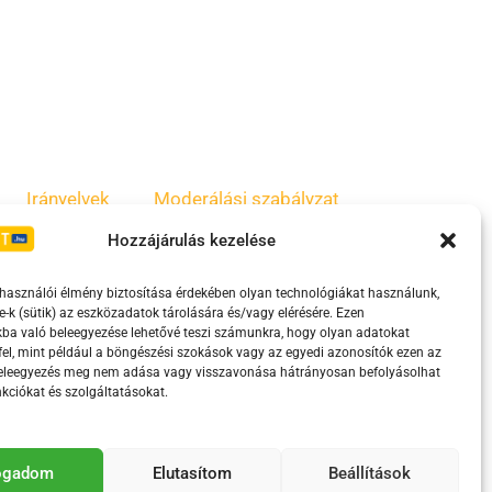
Irányelvek
Moderálási szabályzat
Hozzájárulás kezelése
lhasználói élmény biztosítása érdekében olyan technológiákat használunk,
e-k (sütik) az eszközadatok tárolására és/vagy elérésére. Ezen
ba való beleegyezése lehetővé teszi számunkra, hogy olyan adatokat
el, mint például a böngészési szokások vagy az egyedi azonosítók ezen az
beleegyezés meg nem adása vagy visszavonása hátrányosan befolyásolhat
kciókat és szolgáltatásokat.
eretében támogatja.
fogadom
Elutasítom
Beállítások