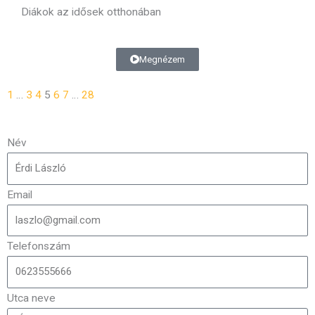
Diákok az idősek otthonában
Megnézem
1
…
3
4
5
6
7
…
28
Név
Email
Telefonszám
Utca neve