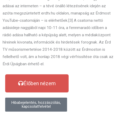
adásai az interneten – a tévé önálló létezésének idején az
azóta megszüntetett erdtv.hu oldalon, manapság az Érdmost
YouTube-csatornáján – is elérhetőek.[3] A csatorna nettó
adásideje nagyjából napi 10-11 óra, a fennmaradó időben a
rádió adása hallható a képújság alatt, melyen a médiaközpont
híreinek kivonata, információk és hirdetések forognak. Az Érd
TV műsorismertetése 2014-2018 között az Érdmoston is
fellelhető volt, ám a honlap 2018 végi vérfrissítése óta csak az
Érdi Újságban érhető el.
Élőben nézem
Hibabejelentés, hozzászólás,
kapcsolatfelvétel