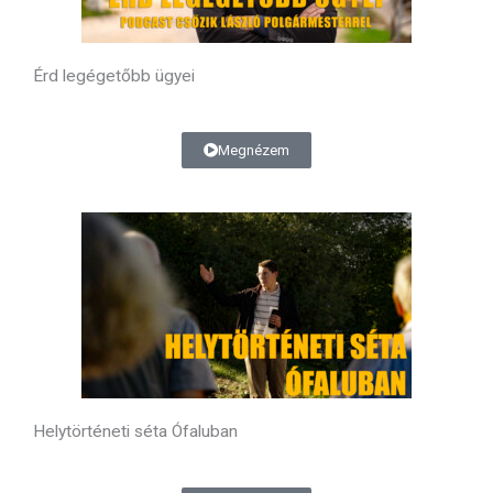
Érd legégetőbb ügyei
Megnézem
Helytörténeti séta Ófaluban