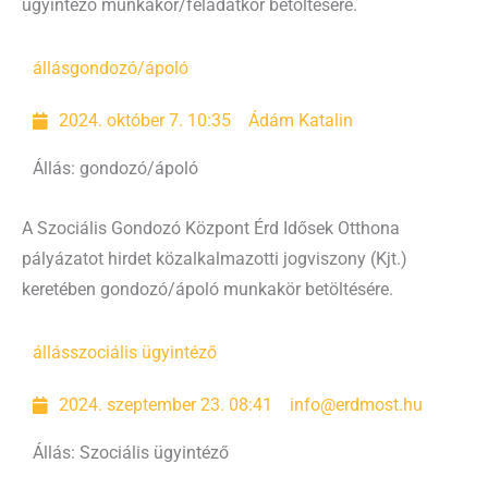
ügyintéző munkakör/feladatkör betöltésére.
állás
gondozó/ápoló
2024. október 7. 10:35
Ádám Katalin
Állás: gondozó/ápoló
A Szociális Gondozó Központ Érd Idősek Otthona
pályázatot hirdet közalkalmazotti jogviszony (Kjt.)
keretében gondozó/ápoló munkakör betöltésére.
állás
szociális ügyintéző
2024. szeptember 23. 08:41
info@erdmost.hu
Állás: Szociális ügyintéző