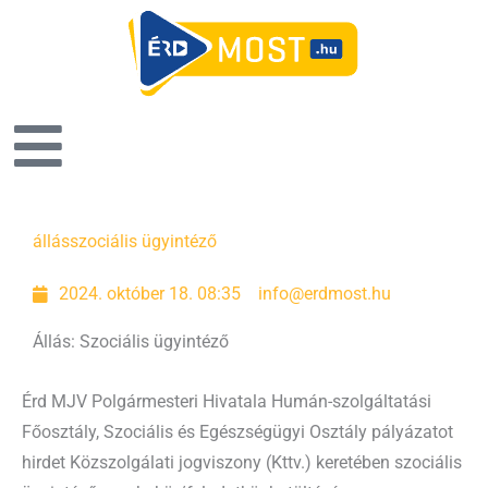
Oldal
Oldal
Oldal
Oldal
Oldal
Oldal
Oldal
állás
szociális ügyintéző
2024. október 18. 08:35
info@erdmost.hu
Állás: Szociális ügyintéző
Érd MJV Polgármesteri Hivatala Humán-szolgáltatási
Főosztály, Szociális és Egészségügyi Osztály pályázatot
hirdet Közszolgálati jogviszony (Kttv.) keretében szociális