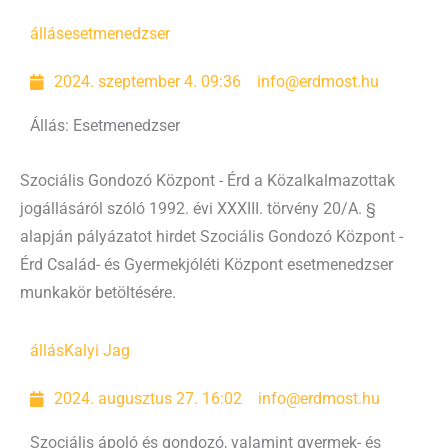
állás
esetmenedzser
2024. szeptember 4. 09:36
info@erdmost.hu
Állás: Esetmenedzser
Szociális Gondozó Központ - Érd a Közalkalmazottak
jogállásáról szóló 1992. évi XXXIII. törvény 20/A. §
alapján pályázatot hirdet Szociális Gondozó Központ -
Érd Család- és Gyermekjóléti Központ esetmenedzser
munkakör betöltésére.
állás
Kalyi Jag
2024. augusztus 27. 16:02
info@erdmost.hu
Szociális ápoló és gondozó, valamint gyermek- és