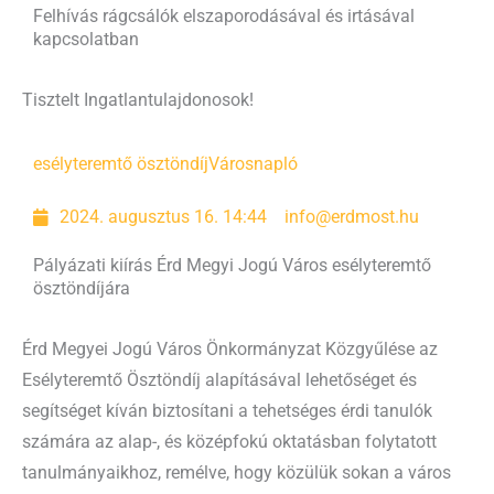
Felhívás rágcsálók elszaporodásával és irtásával
kapcsolatban
Tisztelt Ingatlantulajdonosok!
esélyteremtő ösztöndíj
Városnapló
2024. augusztus 16. 14:44
info@erdmost.hu
Pályázati kiírás Érd Megyi Jogú Város esélyteremtő
ösztöndíjára
Érd Megyei Jogú Város Önkormányzat Közgyűlése az
Esélyteremtő Ösztöndíj alapításával lehetőséget és
segítséget kíván biztosítani a tehetséges érdi tanulók
számára az alap-, és középfokú oktatásban folytatott
tanulmányaikhoz, remélve, hogy közülük sokan a város