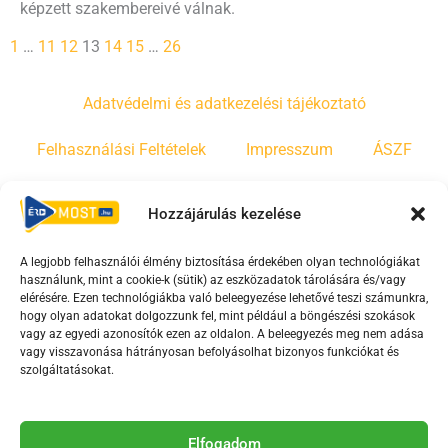
képzett szakembereivé válnak.
1
…
11
12
13
14
15
…
26
Adatvédelmi és adatkezelési tájékoztató
Felhasználási Feltételek
Impresszum
ÁSZF
Irányelvek
Moderálási szabályzat
Hozzájárulás kezelése
A legjobb felhasználói élmény biztosítása érdekében olyan technológiákat
F
Y
T
használunk, mint a cookie-k (sütik) az eszközadatok tárolására és/vagy
a
o
i
elérésére. Ezen technológiákba való beleegyezése lehetővé teszi számunkra,
c
u
k
hogy olyan adatokat dolgozzunk fel, mint például a böngészési szokások
vagy az egyedi azonosítók ezen az oldalon. A beleegyezés meg nem adása
e
t
t
vagy visszavonása hátrányosan befolyásolhat bizonyos funkciókat és
b
u
o
szolgáltatásokat.
o
b
k
o
e
Az Érd Média médiaszolgáltatási tevékenységét a
k
-
Elfogadom