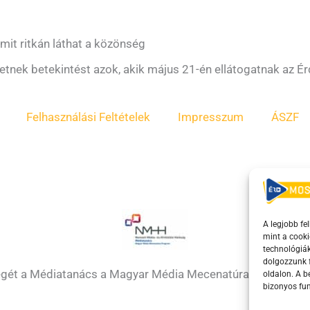
mit ritkán láthat a közönség
etnek betekintést azok, akik május 21-én ellátogatnak az Érd
Felhasználási Feltételek
Impresszum
ÁSZF
A legjobb fe
mint a cooki
technológiák
dolgozzunk f
égét a Médiatanács a Magyar Média Mecenatúra program k
oldalon. A 
bizonyos fun