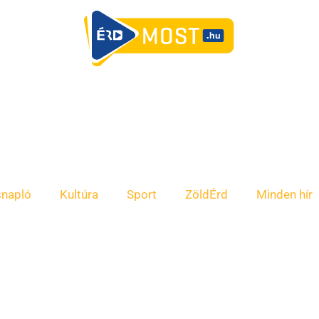
snapló
Kultúra
Sport
ZöldÉrd
Minden hír