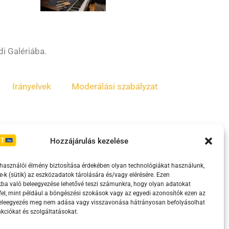
i Galériába.
Irányelvek
Moderálási szabályzat
Hozzájárulás kezelése
lhasználói élmény biztosítása érdekében olyan technológiákat használunk,
e-k (sütik) az eszközadatok tárolására és/vagy elérésére. Ezen
ba való beleegyezése lehetővé teszi számunkra, hogy olyan adatokat
el, mint például a böngészési szokások vagy az egyedi azonosítók ezen az
eretében támogatja.
beleegyezés meg nem adása vagy visszavonása hátrányosan befolyásolhat
kciókat és szolgáltatásokat.