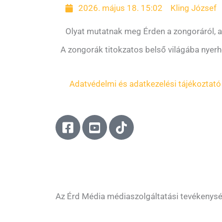
2026. május 18. 15:02
Kling József
Olyat mutatnak meg Érden a zongoráról, a
A zongorák titokzatos belső világába nyerh
Adatvédelmi és adatkezelési tájékoztató
F
Y
T
a
o
i
c
u
k
e
t
t
b
u
o
o
b
k
o
e
Az Érd Média médiaszolgáltatási tevékenys
k
-
-
s