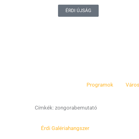
ÉRDI ÚJSÁG
Programok
Váro
Címkék: zongorabemutató
Érdi Galéria
hangszer