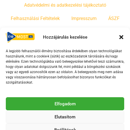
Adatvédelmi és adatkezelési tájékoztató
Felhasználási Feltételek
Impresszum
ÁSZF
Irányelvek
Moderálási szabályzat
Hozzájárulás kezelése
A legjobb felhasználói élmény biztosítása érdekében olyan technológiákat
F
Y
T
használunk, mint a cookie-k (sütik) az eszközadatok tárolására és/vagy
a
o
i
elérésére. Ezen technológiákba való beleegyezése lehetővé teszi számunkra,
c
u
k
hogy olyan adatokat dolgozzunk fel, mint például a böngészési szokások
vagy az egyedi azonosítók ezen az oldalon. A beleegyezés meg nem adása
e
t
t
vagy visszavonása hátrányosan befolyásolhat bizonyos funkciókat és
b
u
o
szolgáltatásokat.
o
b
k
o
e
Az Érd Média médiaszolgáltatási tevékenységét a
k
-
Elfogadom
Médiatanács a Magyar Média Mecenatúra program
-
s
keretében támogatja.
Elutasítom
s
q
q
u
Beállítások