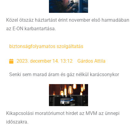
Közel ötszáz háztartást érint november első harmadában
az E-ON karbantartása.
biztonság
folyamatos szolgáltatás
2023. december 14. 13:12
Gárdos Attila
Senki sem marad áram és gáz nélkül karácsonykor
Kikapcsolási moratóriumot hirdet az MVM az ünnepi
időszakra.