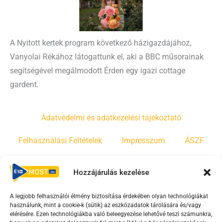
A Nyitott kertek program következő házigazdájához,
Vanyolai Rékához látogattunk el, aki a BBC műsorainak
segítségével megálmodott Érden egy igazi cottage
gardent.
Adatvédelmi és adatkezelési tájékoztató
Felhasználási Feltételek
Impresszum
ÁSZF
Irányelvek
Moderálási szabályzat
Hozzájárulás kezelése
A legjobb felhasználói élmény biztosítása érdekében olyan technológiákat
F
Y
T
használunk, mint a cookie-k (sütik) az eszközadatok tárolására és/vagy
a
o
i
elérésére. Ezen technológiákba való beleegyezése lehetővé teszi számunkra,