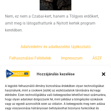
Nem, ez nem a Czabai-kert, hanem a Tölgyes erdőkert,
amit meg is látogathattunk a Nyitott kertek program
keretében.
Adatvédelmi és adatkezelési tájékoztató
Felhasználási Feltételek
Impresszum
ÁSZF
Irányelvek
Moderálási szabályzat
Hozzájárulás kezelése
A legjobb felhasználói élmény biztosítása érdekében olyan technológiákat
F
Y
T
használunk, mint a cookie-k (sütik) az eszközadatok tárolására és/vagy
a
o
i
elérésére. Ezen technológiákba való beleegyezése lehetővé teszi számunkra,
c
u
k
hogy olyan adatokat dolgozzunk fel, mint például a böngészési szokások
vagy az egyedi azonosítók ezen az oldalon. A beleegyezés meg nem adása
e
t
t
vagy visszavonása hátrányosan befolyásolhat bizonyos funkciókat és