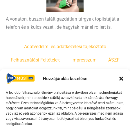
A vonaton, buszon talált gazdátlan tárgyak toplistáját a
telefon és a kulcs vezeti, de hagytak már el rollert is.
Adatvédelmi és adatkezelési tájékoztató
Felhasználási Feltételek
Impresszum
ÁSZF
Irányelvek
Moderálási szabályzat
Hozzájárulás kezelése
A legjobb felhasználói élmény biztosítása érdekében olyan technológiákat
F
Y
T
használunk, mint a cookie-k (sütik) az eszközadatok tárolására és/vagy
a
o
i
elérésére. Ezen technológiákba való beleegyezése lehetővé teszi számunkra,
c
u
k
hogy olyan adatokat dolgozzunk fel, mint például a böngészési szokások
vagy az egyedi azonosítók ezen az oldalon. A beleegyezés meg nem adása
e
t
t
vagy visszavonása hátrányosan befolyásolhat bizonyos funkciókat és
b
u
o
szolgáltatásokat.