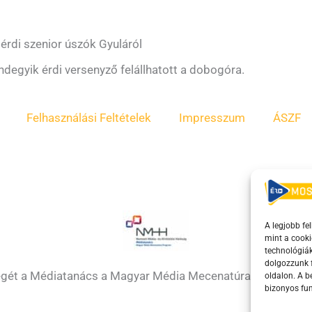
érdi szenior úszók Gyuláról
ndegyik érdi versenyző felállhatott a dobogóra.
Felhasználási Feltételek
Impresszum
ÁSZF
A legjobb fe
mint a cooki
technológiák
dolgozzunk f
égét a Médiatanács a Magyar Média Mecenatúra program k
oldalon. A 
bizonyos fun