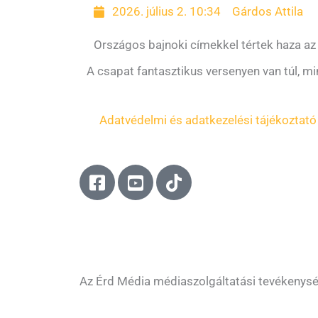
2026. július 2. 10:34
Gárdos Attila
Országos bajnoki címekkel tértek haza az 
A csapat fantasztikus versenyen van túl, mi
Adatvédelmi és adatkezelési tájékoztató
F
Y
T
a
o
i
c
u
k
e
t
t
b
u
o
o
b
k
o
e
Az Érd Média médiaszolgáltatási tevékenys
k
-
-
s