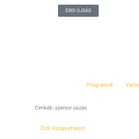
ÉRDI ÚJSÁG
Programok
Váro
Címkék: szenior úszás
Érdi Vízisport
sport