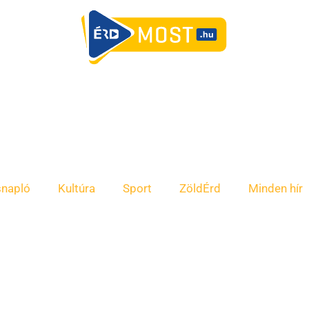
snapló
Kultúra
Sport
ZöldÉrd
Minden hír