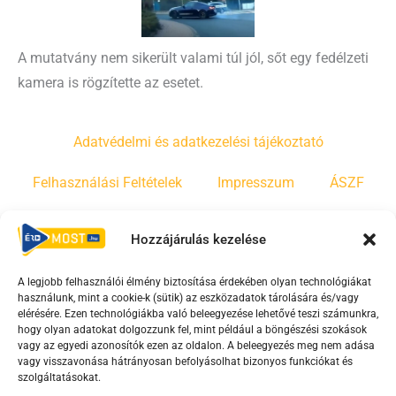
A mutatvány nem sikerült valami túl jól, sőt egy fedélzeti
kamera is rögzítette az esetet.
Adatvédelmi és adatkezelési tájékoztató
Felhasználási Feltételek
Impresszum
ÁSZF
Irányelvek
Moderálási szabályzat
Hozzájárulás kezelése
A legjobb felhasználói élmény biztosítása érdekében olyan technológiákat
F
Y
T
használunk, mint a cookie-k (sütik) az eszközadatok tárolására és/vagy
a
o
i
elérésére. Ezen technológiákba való beleegyezése lehetővé teszi számunkra,
c
u
k
hogy olyan adatokat dolgozzunk fel, mint például a böngészési szokások
vagy az egyedi azonosítók ezen az oldalon. A beleegyezés meg nem adása
e
t
t
vagy visszavonása hátrányosan befolyásolhat bizonyos funkciókat és
b
u
o
szolgáltatásokat.