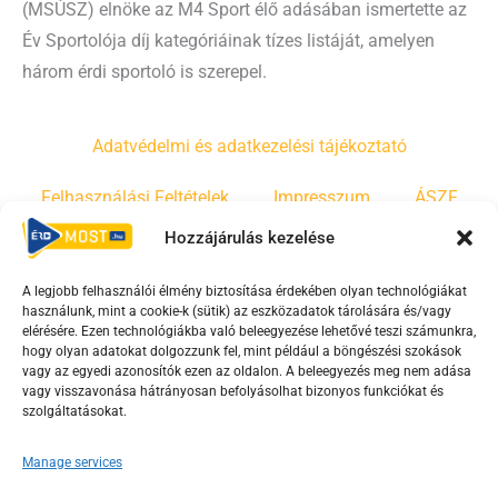
(MSÚSZ) elnöke az M4 Sport élő adásában ismertette az
Év Sportolója díj kategóriáinak tízes listáját, amelyen
három érdi sportoló is szerepel.
Adatvédelmi és adatkezelési tájékoztató
Felhasználási Feltételek
Impresszum
ÁSZF
Hozzájárulás kezelése
Irányelvek
Moderálási szabályzat
A legjobb felhasználói élmény biztosítása érdekében olyan technológiákat
használunk, mint a cookie-k (sütik) az eszközadatok tárolására és/vagy
F
Y
T
elérésére. Ezen technológiákba való beleegyezése lehetővé teszi számunkra,
hogy olyan adatokat dolgozzunk fel, mint például a böngészési szokások
a
o
i
vagy az egyedi azonosítók ezen az oldalon. A beleegyezés meg nem adása
c
u
k
vagy visszavonása hátrányosan befolyásolhat bizonyos funkciókat és
e
t
t
szolgáltatásokat.
b
u
o
Manage services
o
b
k