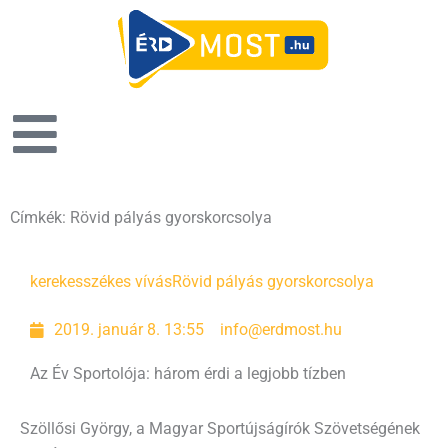
Címkék: Rövid pályás gyorskorcsolya
kerekesszékes vívás
Rövid pályás gyorskorcsolya
2019. január 8. 13:55
info@erdmost.hu
Az Év Sportolója: három érdi a legjobb tízben
Szöllősi György, a Magyar Sportújságírók Szövetségének