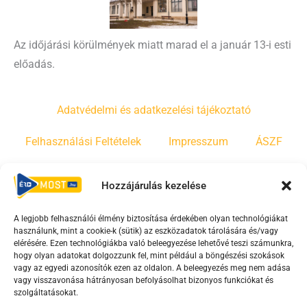
Az időjárási körülmények miatt marad el a január 13-i esti
előadás.
Adatvédelmi és adatkezelési tájékoztató
Felhasználási Feltételek
Impresszum
ÁSZF
Irányelvek
Moderálási szabályzat
Hozzájárulás kezelése
A legjobb felhasználói élmény biztosítása érdekében olyan technológiákat
F
Y
T
használunk, mint a cookie-k (sütik) az eszközadatok tárolására és/vagy
a
o
i
elérésére. Ezen technológiákba való beleegyezése lehetővé teszi számunkra,
c
u
k
hogy olyan adatokat dolgozzunk fel, mint például a böngészési szokások
vagy az egyedi azonosítók ezen az oldalon. A beleegyezés meg nem adása
e
t
t
vagy visszavonása hátrányosan befolyásolhat bizonyos funkciókat és
b
u
o
szolgáltatásokat.