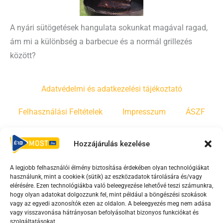
A nyári sütögetések hangulata sokunkat magával ragad,
ám mi a különbség a barbecue és a normál grillezés
között?
Adatvédelmi és adatkezelési tájékoztató
Felhasználási Feltételek
Impresszum
ÁSZF
Irányelvek
Moderálási szabályzat
Hozzájárulás kezelése
A legjobb felhasználói élmény biztosítása érdekében olyan technológiákat
F
Y
T
használunk, mint a cookie-k (sütik) az eszközadatok tárolására és/vagy
a
o
i
elérésére. Ezen technológiákba való beleegyezése lehetővé teszi számunkra,
c
u
k
hogy olyan adatokat dolgozzunk fel, mint például a böngészési szokások
vagy az egyedi azonosítók ezen az oldalon. A beleegyezés meg nem adása
e
t
t
vagy visszavonása hátrányosan befolyásolhat bizonyos funkciókat és
b
u
o
szolgáltatásokat.