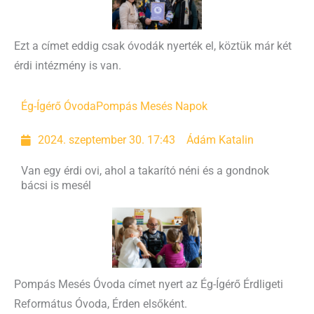
Ezt a címet eddig csak óvodák nyerték el, köztük már két
érdi intézmény is van.
Ég-Ígérő Óvoda
Pompás Mesés Napok
2024. szeptember 30. 17:43
Ádám Katalin
Van egy érdi ovi, ahol a takarító néni és a gondnok
bácsi is mesél
Pompás Mesés Óvoda címet nyert az Ég-Ígérő Érdligeti
Református Óvoda, Érden elsőként.