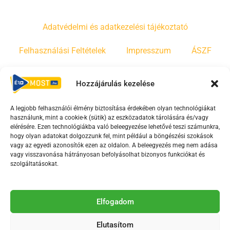
Adatvédelmi és adatkezelési tájékoztató
Felhasználási Feltételek
Impresszum
ÁSZF
Irányelvek
Moderálási szabályzat
Hozzájárulás kezelése
A legjobb felhasználói élmény biztosítása érdekében olyan technológiákat
F
Y
T
használunk, mint a cookie-k (sütik) az eszközadatok tárolására és/vagy
a
o
i
elérésére. Ezen technológiákba való beleegyezése lehetővé teszi számunkra,
c
u
k
hogy olyan adatokat dolgozzunk fel, mint például a böngészési szokások
vagy az egyedi azonosítók ezen az oldalon. A beleegyezés meg nem adása
e
t
t
vagy visszavonása hátrányosan befolyásolhat bizonyos funkciókat és
b
u
o
szolgáltatásokat.
o
b
k
o
e
Az Érd Média médiaszolgáltatási tevékenységét a
k
-
Elfogadom
Médiatanács a Magyar Média Mecenatúra program
-
s
keretében támogatja.
Elutasítom
s
q