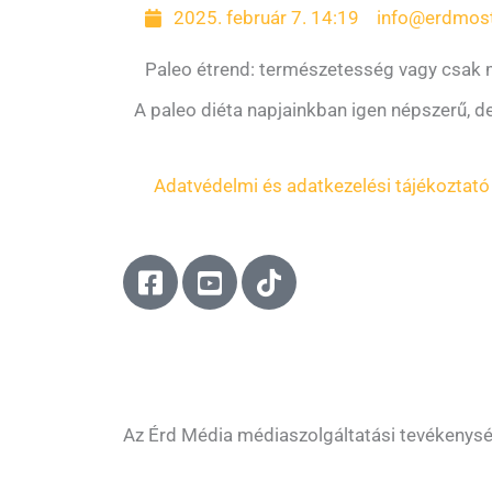
2025. február 7. 14:19
info@erdmos
Paleo étrend: természetesség vagy csak 
A paleo diéta napjainkban igen népszerű, de 
Adatvédelmi és adatkezelési tájékoztató
F
Y
T
a
o
i
c
u
k
e
t
t
b
u
o
o
b
k
o
e
Az Érd Média médiaszolgáltatási tevékenys
k
-
-
s