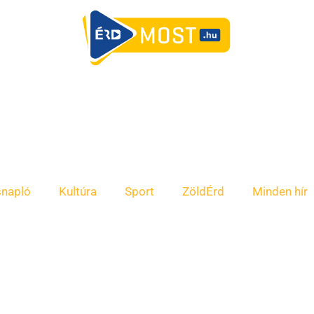
snapló
Kultúra
Sport
ZöldÉrd
Minden hír