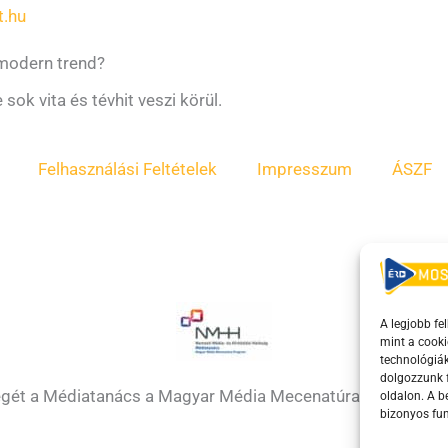
t.hu
modern trend?
sok vita és tévhit veszi körül.
Felhasználási Feltételek
Impresszum
ÁSZF
A legjobb fe
mint a cooki
technológiák
dolgozzunk f
égét a Médiatanács a Magyar Média Mecenatúra program k
oldalon. A 
bizonyos fun