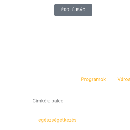
ÉRDI ÚJSÁG
Programok
Váro
Címkék: paleo
egészség
étkezés