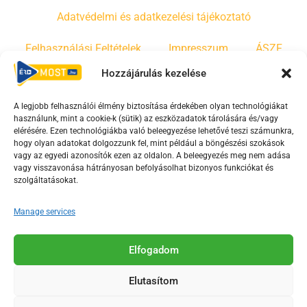
Adatvédelmi és adatkezelési tájékoztató
Felhasználási Feltételek
Impresszum
ÁSZF
Hozzájárulás kezelése
Irányelvek
Moderálási szabályzat
A legjobb felhasználói élmény biztosítása érdekében olyan technológiákat
használunk, mint a cookie-k (sütik) az eszközadatok tárolására és/vagy
F
Y
T
elérésére. Ezen technológiákba való beleegyezése lehetővé teszi számunkra,
a
o
i
hogy olyan adatokat dolgozzunk fel, mint például a böngészési szokások
vagy az egyedi azonosítók ezen az oldalon. A beleegyezés meg nem adása
c
u
k
vagy visszavonása hátrányosan befolyásolhat bizonyos funkciókat és
e
t
t
szolgáltatásokat.
b
u
o
o
b
k
Manage services
o
e
Az Érd Média médiaszolgáltatási tevékenységét a
k
-
Elfogadom
Médiatanács a Magyar Média Mecenatúra program
-
s
keretében támogatja.
Elutasítom
s
q
q
u