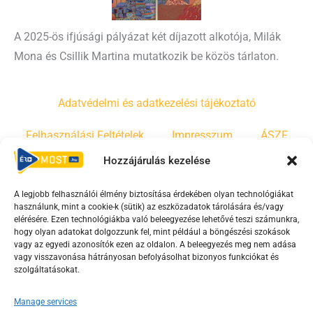
A 2025-ös ifjúsági pályázat két díjazott alkotója, Milák
Mona és Csillik Martina mutatkozik be közös tárlaton.
Adatvédelmi és adatkezelési tájékoztató
Felhasználási Feltételek
Impresszum
ÁSZF
Hozzájárulás kezelése
Irányelvek
Moderálási szabályzat
A legjobb felhasználói élmény biztosítása érdekében olyan technológiákat
használunk, mint a cookie-k (sütik) az eszközadatok tárolására és/vagy
F
Y
T
elérésére. Ezen technológiákba való beleegyezése lehetővé teszi számunkra,
hogy olyan adatokat dolgozzunk fel, mint például a böngészési szokások
a
o
i
vagy az egyedi azonosítók ezen az oldalon. A beleegyezés meg nem adása
c
u
k
vagy visszavonása hátrányosan befolyásolhat bizonyos funkciókat és
e
t
t
szolgáltatásokat.
b
u
o
Manage services
o
b
k