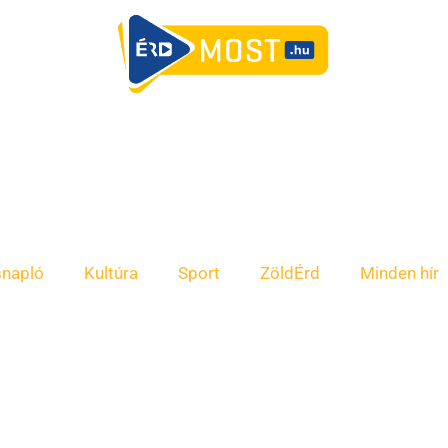
snapló
Kultúra
Sport
ZöldÉrd
Minden hír