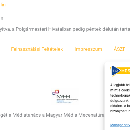
lin
on
yitva, a Polgármesteri Hivatalban pedig péntek délután tart
Felhasználási Feltételek
Impresszum
ÁSZF
A legjobb fe
mint a cooki
technológiák
dolgozzunk f
oldalon. A 
bizonyos fun
égét a Médiatanács a Magyar Média Mecenatúra program k
Manage serv