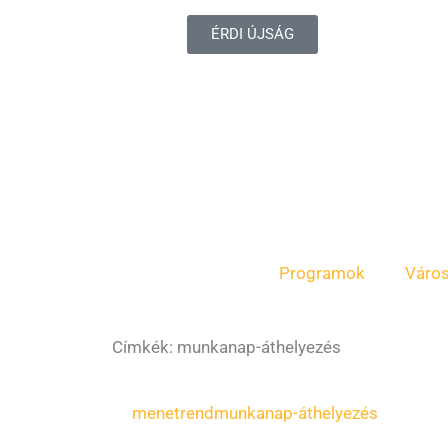
ÉRDI ÚJSÁG
Programok
Váro
Címkék: munkanap-áthelyezés
menetrend
munkanap-áthelyezés