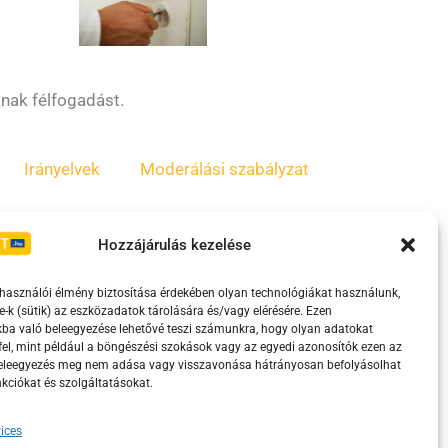
anak félfogadást.
Irányelvek
Moderálási szabályzat
Hozzájárulás kezelése
lhasználói élmény biztosítása érdekében olyan technológiákat használunk,
e-k (sütik) az eszközadatok tárolására és/vagy elérésére. Ezen
ba való beleegyezése lehetővé teszi számunkra, hogy olyan adatokat
el, mint például a böngészési szokások vagy az egyedi azonosítók ezen az
beleegyezés meg nem adása vagy visszavonása hátrányosan befolyásolhat
kciókat és szolgáltatásokat.
eretében támogatja.
ices