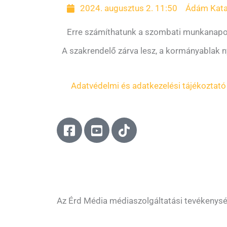
2024. augusztus 2. 11:50
Ádám Kata
Erre számíthatunk a szombati munkanap
A szakrendelő zárva lesz, a kormányablak n
Adatvédelmi és adatkezelési tájékoztató
F
Y
T
a
o
i
c
u
k
e
t
t
b
u
o
o
b
k
o
e
Az Érd Média médiaszolgáltatási tevékenys
k
-
-
s