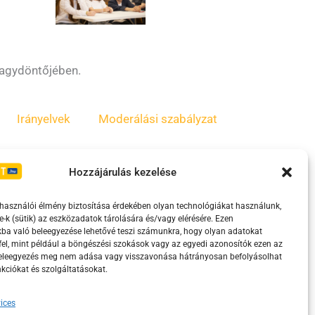
nagydöntőjében.
Irányelvek
Moderálási szabályzat
Hozzájárulás kezelése
lhasználói élmény biztosítása érdekében olyan technológiákat használunk,
e-k (sütik) az eszközadatok tárolására és/vagy elérésére. Ezen
ba való beleegyezése lehetővé teszi számunkra, hogy olyan adatokat
el, mint például a böngészési szokások vagy az egyedi azonosítók ezen az
beleegyezés meg nem adása vagy visszavonása hátrányosan befolyásolhat
kciókat és szolgáltatásokat.
eretében támogatja.
ices