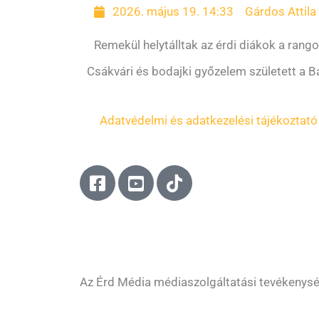
2026. május 19. 14:33
Gárdos Attila
Remekül helytálltak az érdi diákok a rango
Csákvári és bodajki győzelem született a
Adatvédelmi és adatkezelési tájékoztató
F
Y
T
a
o
i
c
u
k
e
t
t
b
u
o
o
b
k
o
e
Az Érd Média médiaszolgáltatási tevékenys
k
-
-
s