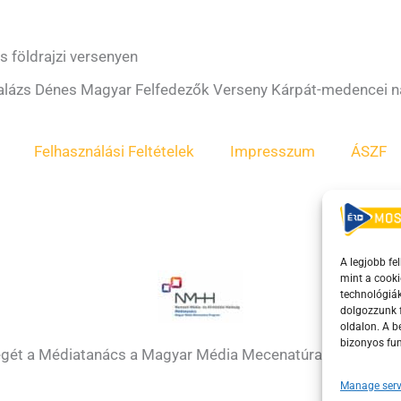
s földrajzi versenyen
 Balázs Dénes Magyar Felfedezők Verseny Kárpát-medencei 
Felhasználási Feltételek
Impresszum
ÁSZF
A legjobb fe
mint a cooki
technológiák
dolgozzunk f
oldalon. A 
bizonyos fun
égét a Médiatanács a Magyar Média Mecenatúra program k
Manage serv