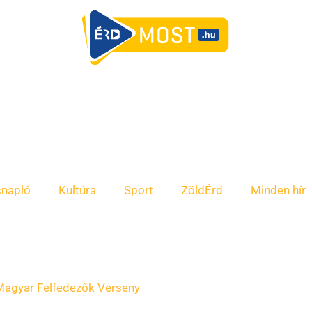
snapló
Kultúra
Sport
ZöldÉrd
Minden hír
Magyar Felfedezők Verseny