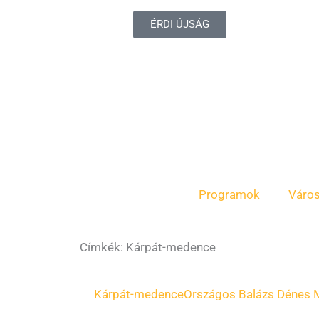
ÉRDI ÚJSÁG
Programok
Váro
Címkék: Kárpát-medence
Kárpát-medence
Országos Balázs Dénes 