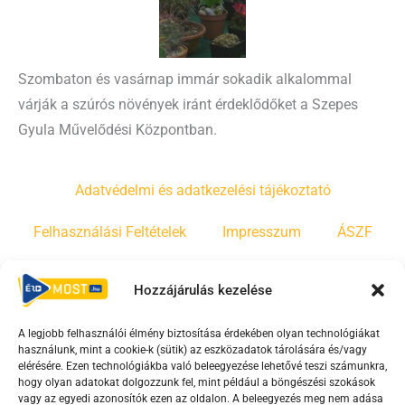
Szombaton és vasárnap immár sokadik alkalommal
várják a szúrós növények iránt érdeklődőket a Szepes
Gyula Művelődési Központban.
Adatvédelmi és adatkezelési tájékoztató
Felhasználási Feltételek
Impresszum
ÁSZF
Irányelvek
Moderálási szabályzat
Hozzájárulás kezelése
A legjobb felhasználói élmény biztosítása érdekében olyan technológiákat
F
Y
T
használunk, mint a cookie-k (sütik) az eszközadatok tárolására és/vagy
a
o
i
elérésére. Ezen technológiákba való beleegyezése lehetővé teszi számunkra,
c
u
k
hogy olyan adatokat dolgozzunk fel, mint például a böngészési szokások
vagy az egyedi azonosítók ezen az oldalon. A beleegyezés meg nem adása