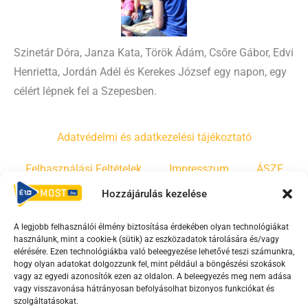
Szinetár Dóra, Janza Kata, Török Ádám, Csőre Gábor, Edvi
Henrietta, Jordán Adél és Kerekes József egy napon, egy
célért lépnek fel a Szepesben.
Adatvédelmi és adatkezelési tájékoztató
Felhasználási Feltételek
Impresszum
ÁSZF
Hozzájárulás kezelése
Irányelvek
Moderálási szabályzat
A legjobb felhasználói élmény biztosítása érdekében olyan technológiákat
használunk, mint a cookie-k (sütik) az eszközadatok tárolására és/vagy
F
Y
T
elérésére. Ezen technológiákba való beleegyezése lehetővé teszi számunkra,
hogy olyan adatokat dolgozzunk fel, mint például a böngészési szokások
a
o
i
vagy az egyedi azonosítók ezen az oldalon. A beleegyezés meg nem adása
c
u
k
vagy visszavonása hátrányosan befolyásolhat bizonyos funkciókat és
e
t
t
szolgáltatásokat.