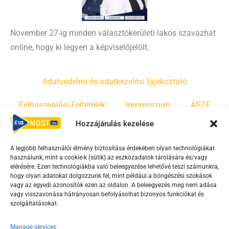
November 27-ig minden választókerületi lakos szavazhat
online, hogy ki legyen a képviselőjelölt.
Adatvédelmi és adatkezelési tájékoztató
Felhasználási Feltételek
Impresszum
ÁSZF
Hozzájárulás kezelése
Irányelvek
Moderálási szabályzat
A legjobb felhasználói élmény biztosítása érdekében olyan technológiákat
használunk, mint a cookie-k (sütik) az eszközadatok tárolására és/vagy
F
Y
T
elérésére. Ezen technológiákba való beleegyezése lehetővé teszi számunkra,
a
o
i
hogy olyan adatokat dolgozzunk fel, mint például a böngészési szokások
vagy az egyedi azonosítók ezen az oldalon. A beleegyezés meg nem adása
c
u
k
vagy visszavonása hátrányosan befolyásolhat bizonyos funkciókat és
e
t
t
szolgáltatásokat.
b
u
o
Manage services