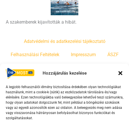
A szakemberek kijavították a hibát.
Adatvédelmi és adatkezelési tájékoztató
Felhasználási Feltételek
Impresszum
ÁSZF
Irányelvek
Moderálási szabályzat
Hozzájárulás kezelése
A legjobb felhasználói élmény biztosítása érdekében olyan technológiákat
F
Y
T
használunk, mint a cookie-k (sütik) az eszközadatok tárolására és/vagy
a
o
i
elérésére. Ezen technológiákba való beleegyezése lehetővé teszi számunkra,
c
u
k
hogy olyan adatokat dolgozzunk fel, mint például a böngészési szokások
vagy az egyedi azonosítók ezen az oldalon. A beleegyezés meg nem adása
e
t
t
vagy visszavonása hátrányosan befolyásolhat bizonyos funkciókat és
b
u
o
szolgáltatásokat.
o
b
k