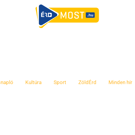
snapló
Kultúra
Sport
ZöldÉrd
Minden hír