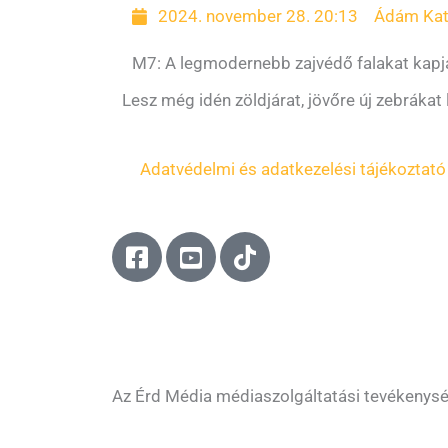
2024. november 28. 20:13
Ádám Kat
M7: A legmodernebb zajvédő falakat kapj
Lesz még idén zöldjárat, jövőre új zebrákat
Adatvédelmi és adatkezelési tájékoztató
F
Y
T
a
o
i
c
u
k
e
t
t
b
u
o
o
b
k
o
e
Az Érd Média médiaszolgáltatási tevékenys
k
-
-
s