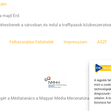
alin
a majd Érd
 létesítenek a városban, és indul a traffipaxok közbeszerzése
Felhasználási Feltételek
Impresszum
ÁSZF
A legjobb fe
mint a cooki
technológiák
dolgozzunk f
égét a Médiatanács a Magyar Média Mecenatúra program k
oldalon. A 
bizonyos fun