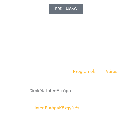
ÉRDI ÚJSÁG
Programok
Váro
Címkék: Inter-Európa
Inter-Európa
Közgyűlés