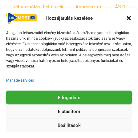
Felhasználási Feltételek
Impresszum
ÁSZF
Hozzájárulás kezelése
Irányelvek
Moderálási szabályzat
A legjobb felhasználói élmény biztosítása érdekében olyan technológiákat
használunk, mint a cookie-k (sütik) az eszközadatok tárolására és/vagy
F
Y
T
elérésére. Ezen technológiákba való beleegyezése lehetővé teszi számunkra,
a
o
i
hogy olyan adatokat dolgozzunk fel, mint például a böngészési szokások
vagy az egyedi azonosítók ezen az oldalon. A beleegyezés meg nem adása
c
u
k
vagy visszavonása hátrányosan befolyásolhat bizonyos funkciókat és
e
t
t
szolgáltatásokat.
b
u
o
o
b
k
Manage services
o
e
Az Érd Média médiaszolgáltatási tevékenységét a
k
-
Elfogadom
Médiatanács a Magyar Média Mecenatúra program
-
s
keretében támogatja.
Elutasítom
s
q
q
u
Beállítások
u
a
2018-2026. © Minden jog fenntartva, Érd Megyei Jogú Város
a
r
Polgármesteri Hivatal Média Osztálya