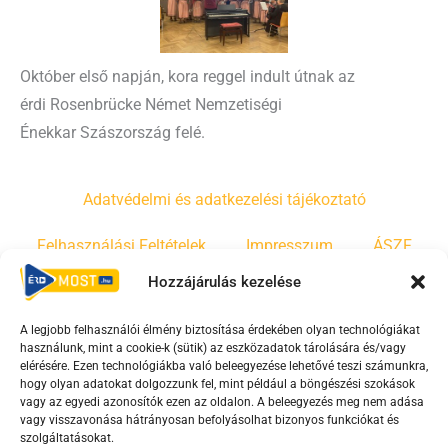
Október első napján, kora reggel indult útnak az
érdi Rosenbrücke Német Nemzetiségi
Énekkar Szászország felé.
Adatvédelmi és adatkezelési tájékoztató
Felhasználási Feltételek
Impresszum
ÁSZF
Hozzájárulás kezelése
Irányelvek
Moderálási szabályzat
A legjobb felhasználói élmény biztosítása érdekében olyan technológiákat
használunk, mint a cookie-k (sütik) az eszközadatok tárolására és/vagy
F
Y
T
elérésére. Ezen technológiákba való beleegyezése lehetővé teszi számunkra,
hogy olyan adatokat dolgozzunk fel, mint például a böngészési szokások
a
o
i
vagy az egyedi azonosítók ezen az oldalon. A beleegyezés meg nem adása
c
u
k
vagy visszavonása hátrányosan befolyásolhat bizonyos funkciókat és
e
t
t
szolgáltatásokat.