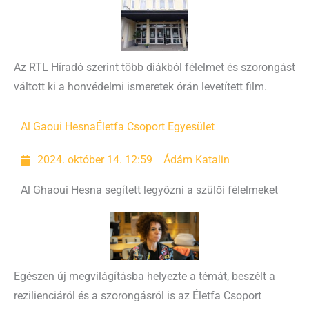
Az RTL Híradó szerint több diákból félelmet és szorongást
váltott ki a honvédelmi ismeretek órán levetített film.
Al Gaoui Hesna
Életfa Csoport Egyesület
2024. október 14. 12:59
Ádám Katalin
Al Ghaoui Hesna segített legyőzni a szülői félelmeket
Egészen új megvilágításba helyezte a témát, beszélt a
rezilienciáról és a szorongásról is az Életfa Csoport