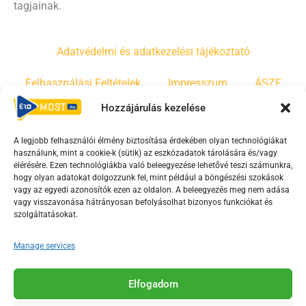
tagjainak.
Adatvédelmi és adatkezelési tájékoztató
Felhasználási Feltételek
Impresszum
ÁSZF
Hozzájárulás kezelése
Irányelvek
Moderálási szabályzat
A legjobb felhasználói élmény biztosítása érdekében olyan technológiákat
használunk, mint a cookie-k (sütik) az eszközadatok tárolására és/vagy
F
Y
T
elérésére. Ezen technológiákba való beleegyezése lehetővé teszi számunkra,
a
o
i
hogy olyan adatokat dolgozzunk fel, mint például a böngészési szokások
vagy az egyedi azonosítók ezen az oldalon. A beleegyezés meg nem adása
c
u
k
vagy visszavonása hátrányosan befolyásolhat bizonyos funkciókat és
e
t
t
szolgáltatásokat.
b
u
o
o
b
k
Manage services
o
e
Az Érd Média médiaszolgáltatási tevékenységét a
k
-
Elfogadom
Médiatanács a Magyar Média Mecenatúra program
-
s