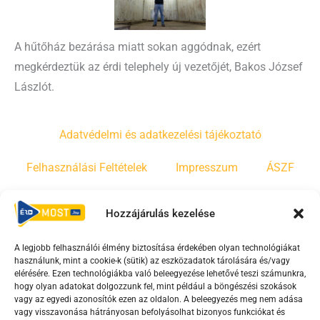
A hűtőház bezárása miatt sokan aggódnak, ezért
megkérdeztük az érdi telephely új vezetőjét, Bakos József
Lászlót.
Adatvédelmi és adatkezelési tájékoztató
Felhasználási Feltételek
Impresszum
ÁSZF
Irányelvek
Moderálási szabályzat
Hozzájárulás kezelése
A legjobb felhasználói élmény biztosítása érdekében olyan technológiákat
F
Y
T
használunk, mint a cookie-k (sütik) az eszközadatok tárolására és/vagy
a
o
i
elérésére. Ezen technológiákba való beleegyezése lehetővé teszi számunkra,
c
u
k
hogy olyan adatokat dolgozzunk fel, mint például a böngészési szokások
vagy az egyedi azonosítók ezen az oldalon. A beleegyezés meg nem adása
e
t
t
vagy visszavonása hátrányosan befolyásolhat bizonyos funkciókat és