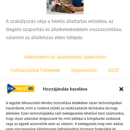
A szabályozás célja a felelős állattartás erősítése, az
illegális szaporítás és állatkereskedelem visszaszorítása,
valamint az állatkínzás elleni fellépés.
Adatvédelmi és adatkezelési tájékoztató
Felhasználási Feltételek
Impresszum
ÁSZF
Irányelvek
Moderálási szabályzat
Hozzájárulás kezelése
A legjobb felhasználói élmény biztosítása érdekében olyan technológiákat
F
Y
T
használunk, mint a cookie-k (sütik) az eszközadatok tárolására és/vagy
a
o
i
elérésére. Ezen technológiákba való beleegyezése lehetővé teszi számunkra,
c
u
k
hogy olyan adatokat dolgozzunk fel, mint például a böngészési szokások
vagy az egyedi azonosítók ezen az oldalon. A beleegyezés meg nem adása
e
t
t
vagy visszavonása hátrányosan befolyásolhat bizonyos funkciókat és