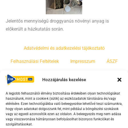
Jelentős mennyiségű droggyanús növényi anyag is
előkerült a házkutatás során.
Adatvédelmi és adatkezelési tájékoztató
Felhasználási Feltételek
Impresszum
ÁSZF
Irányelvek
Moderálási szabályzat
Hozzájárulás kezelése
A legjobb felhasználói élmény biztosítása érdekében olyan technológiákat
F
Y
T
használunk, mint a cookie-k (sütik) az eszközadatok tárolására és/vagy
a
o
i
elérésére. Ezen technológiákba való beleegyezése lehetővé teszi számunkra,
c
u
k
hogy olyan adatokat dolgozzunk fel, mint például a böngészési szokások
vagy az egyedi azonosítók ezen az oldalon. A beleegyezés meg nem adása
e
t
t
vagy visszavonása hátrányosan befolyásolhat bizonyos funkciókat és
b
u
o
szolgáltatásokat.