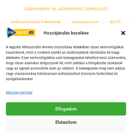
Adatvédelmi és adatkezelési tájékoztató
Felhasználási Feltételek
Impresszum
ÁSZF
Hozzájárulás kezelése
Irányelvek
Moderálási szabályzat
A legjobb felhasználói élmény biztosítása érdekében olyan technológiákat
használunk, mint a cookie-k (sütik) az eszközadatok tárolására és/vagy
F
Y
T
elérésére. Ezen technológiákba való beleegyezése lehetővé teszi számunkra,
hogy olyan adatokat dolgozzunk fel, mint például a böngészési szokások
a
o
i
vagy az egyedi azonosítók ezen az oldalon. A beleegyezés meg nem adása
c
u
k
vagy visszavonása hátrányosan befolyásolhat bizonyos funkciókat és
e
t
t
szolgáltatásokat.
b
u
o
Manage services
o
b
k
o
e
Az Érd Média médiaszolgáltatási tevékenységét a
k
-
Elfogadom
Médiatanács a Magyar Média Mecenatúra program
-
s
keretében támogatja.
Elutasítom
s
q
q
u