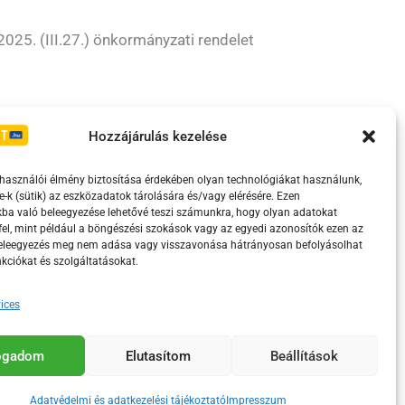
025. (III.27.) önkormányzati rendelet
Irányelvek
Moderálási szabályzat
Hozzájárulás kezelése
lhasználói élmény biztosítása érdekében olyan technológiákat használunk,
e-k (sütik) az eszközadatok tárolására és/vagy elérésére. Ezen
ba való beleegyezése lehetővé teszi számunkra, hogy olyan adatokat
el, mint például a böngészési szokások vagy az egyedi azonosítók ezen az
beleegyezés meg nem adása vagy visszavonása hátrányosan befolyásolhat
kciókat és szolgáltatásokat.
ices
eretében támogatja.
fogadom
Elutasítom
Beállítások
Adatvédelmi és adatkezelési tájékoztató
Impresszum