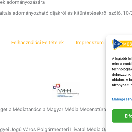
einek adományozására
ala adományozható díjakról és kitüntetésekről szóló, 10/2
Felhasználási Feltételek
Impresszum
ÁSZF
A legjobb fe
mint a cooki
technológiák
dolgozzunk f
oldalon. A 
bizonyos fun
Manage serv
égét a Médiatanács a Magyar Média Mecenatúra program k
El
gyei Jogú Város Polgármesteri Hivatal Média Osztálya