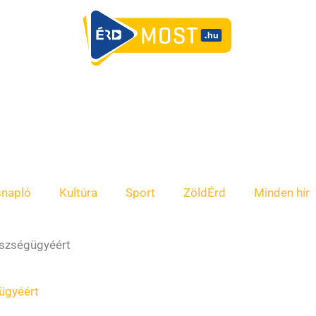
snapló
Kultúra
Sport
ZöldÉrd
Minden hír
észségügyéért
ügyéért