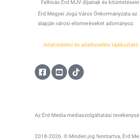
Felhívás Érd MJV díjainak és kitüntetés
Érd Megyei Jogú Város Önkormányzata az ált
alapján városi elismeréseket adományoz.
Adatvédelmi és adatkezelési tájékoztató
F
Y
T
a
o
i
c
u
k
e
t
t
b
u
o
o
b
k
o
e
Az Érd Média médiaszolgáltatási tevékenys
k
-
-
s
2018-2026. © Minden jog fenntartva, Érd Me
s
q