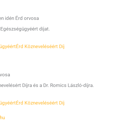
yen idén Érd orvosa
 Egészségügyéért díjat.
ügyéért
Érd Közneveléséért Díj
rvosa
velésért Díjra és a Dr. Romics László-díjra.
ügyéért
Érd Közneveléséért Díj
hu