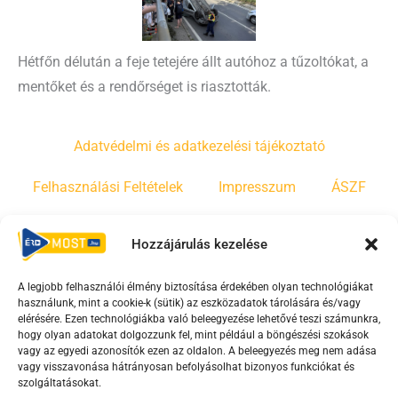
Hétfőn délután a feje tetejére állt autóhoz a tűzoltókat, a
mentőket és a rendőrséget is riasztották.
Adatvédelmi és adatkezelési tájékoztató
Felhasználási Feltételek
Impresszum
ÁSZF
Irányelvek
Moderálási szabályzat
Hozzájárulás kezelése
A legjobb felhasználói élmény biztosítása érdekében olyan technológiákat
F
Y
T
használunk, mint a cookie-k (sütik) az eszközadatok tárolására és/vagy
a
o
i
elérésére. Ezen technológiákba való beleegyezése lehetővé teszi számunkra,
c
u
k
hogy olyan adatokat dolgozzunk fel, mint például a böngészési szokások
vagy az egyedi azonosítók ezen az oldalon. A beleegyezés meg nem adása
e
t
t
vagy visszavonása hátrányosan befolyásolhat bizonyos funkciókat és
b
u
o
szolgáltatásokat.