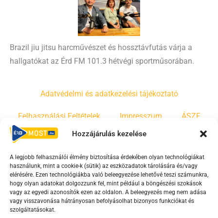
Brazil jiu jitsu harcművészet és hossztávfutás várja a
hallgatókat az Érd FM 101.3 hétvégi sportműsorában.
Adatvédelmi és adatkezelési tájékoztató
Felhasználási Feltételek
Impresszum
ÁSZF
Hozzájárulás kezelése
Irányelvek
Moderálási szabályzat
A legjobb felhasználói élmény biztosítása érdekében olyan technológiákat
használunk, mint a cookie-k (sütik) az eszközadatok tárolására és/vagy
F
Y
T
elérésére. Ezen technológiákba való beleegyezése lehetővé teszi számunkra,
hogy olyan adatokat dolgozzunk fel, mint például a böngészési szokások
a
o
i
vagy az egyedi azonosítók ezen az oldalon. A beleegyezés meg nem adása
c
u
k
vagy visszavonása hátrányosan befolyásolhat bizonyos funkciókat és
e
t
t
szolgáltatásokat.