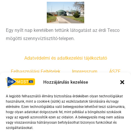
Egy nyílt nap keretében tettünk látogatást az érdi Tesco
mögötti szennyvíztisztító-telepen.
Adatvédelmi és adatkezelési tájékoztató
Felhasználási Feltételek
Impresszum
ÁSZF
Hozzájárulás kezelése
Irányelvek
Moderálási szabályzat
A legjobb felhasználói élmény biztosítása érdekében olyan technológiákat
használunk, mint a cookie-k (sütik) az eszközadatok tárolására és/vagy
F
Y
T
elérésére. Ezen technológiákba való beleegyezése lehetővé teszi számunkra,
a
o
i
hogy olyan adatokat dolgozzunk fel, mint például a böngészési szokások
vagy az egyedi azonosítók ezen az oldalon. A beleegyezés meg nem adása
c
u
k
vagy visszavonása hátrányosan befolyásolhat bizonyos funkciókat és
e
t
t
szolgáltatásokat.