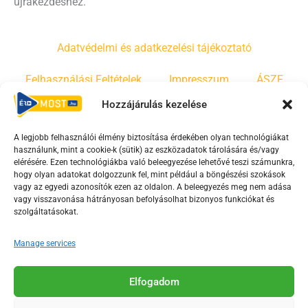
újrakezdéshez.
Adatvédelmi és adatkezelési tájékoztató
Felhasználási Feltételek
Impresszum
ÁSZF
Hozzájárulás kezelése
Irányelvek
Moderálási szabályzat
A legjobb felhasználói élmény biztosítása érdekében olyan technológiákat
használunk, mint a cookie-k (sütik) az eszközadatok tárolására és/vagy
F
Y
T
elérésére. Ezen technológiákba való beleegyezése lehetővé teszi számunkra,
hogy olyan adatokat dolgozzunk fel, mint például a böngészési szokások
a
o
i
vagy az egyedi azonosítók ezen az oldalon. A beleegyezés meg nem adása
c
u
k
vagy visszavonása hátrányosan befolyásolhat bizonyos funkciókat és
e
t
t
szolgáltatásokat.
b
u
o
Manage services
o
b
k
o
e
Az Érd Média médiaszolgáltatási tevékenységét a
k
-
Elfogadom
Médiatanács a Magyar Média Mecenatúra program
-
s
keretében támogatja.