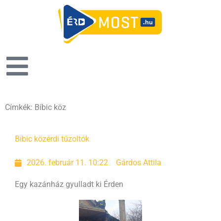
Címkék: Bíbic köz
Bíbic köz
érdi tűzoltók
2026. február 11. 10:22
Gárdos Attila
Egy kazánház gyulladt ki Érden