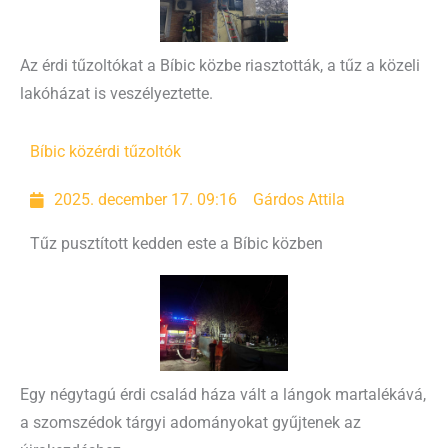
Az érdi tűzoltókat a Bíbic közbe riasztották, a tűz a közeli
lakóházat is veszélyeztette.
Bíbic köz
érdi tűzoltók
2025. december 17. 09:16
Gárdos Attila
Tűz pusztított kedden este a Bíbic közben
Egy négytagú érdi család háza vált a lángok martalékává,
a szomszédok tárgyi adományokat gyűjtenek az