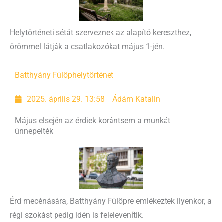
Helytörténeti sétát szerveznek az alapító kereszthez,
örömmel látják a csatlakozókat május 1-jén.
Batthyány Fülöp
helytörténet
2025. április 29. 13:58
Ádám Katalin
Május elsején az érdiek korántsem a munkát
ünnepelték
Érd mecénására, Batthyány Fülöpre emlékeztek ilyenkor, a
régi szokást pedig idén is felelevenítik.