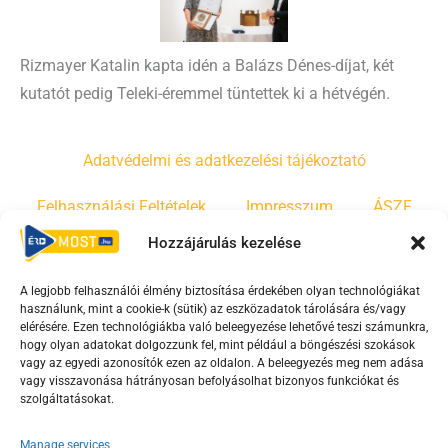
Rizmayer Katalin kapta idén a Balázs Dénes-díjat, két
kutatót pedig Teleki-éremmel tüntettek ki a hétvégén.
Adatvédelmi és adatkezelési tájékoztató
Felhasználási Feltételek
Impresszum
ÁSZF
Hozzájárulás kezelése
Irányelvek
Moderálási szabályzat
A legjobb felhasználói élmény biztosítása érdekében olyan technológiákat
használunk, mint a cookie-k (sütik) az eszközadatok tárolására és/vagy
F
Y
T
elérésére. Ezen technológiákba való beleegyezése lehetővé teszi számunkra,
hogy olyan adatokat dolgozzunk fel, mint például a böngészési szokások
a
o
i
vagy az egyedi azonosítók ezen az oldalon. A beleegyezés meg nem adása
c
u
k
vagy visszavonása hátrányosan befolyásolhat bizonyos funkciókat és
e
t
t
szolgáltatásokat.
b
u
o
Manage services