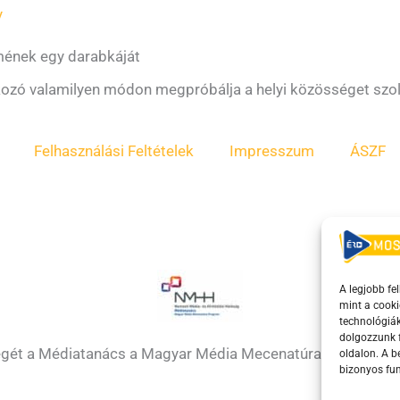
y
mének egy darabkáját
lkozó valamilyen módon megpróbálja a helyi közösséget szol
Felhasználási Feltételek
Impresszum
ÁSZF
A legjobb fe
mint a cooki
technológiák
dolgozzunk f
égét a Médiatanács a Magyar Média Mecenatúra program k
oldalon. A 
bizonyos fun