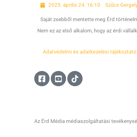
2025. április 24. 16:10
Szűcs Gergel
Saját zsebből mentette meg Érd történel
Nem ez az első alkalom, hogy az érdi válla
Adatvédelmi és adatkezelési tájékoztató
F
Y
T
a
o
i
c
u
k
e
t
t
b
u
o
o
b
k
o
e
Az Érd Média médiaszolgáltatási tevékenys
k
-
-
s