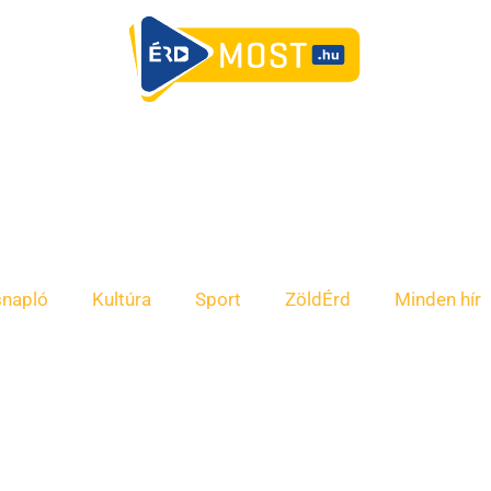
snapló
Kultúra
Sport
ZöldÉrd
Minden hír