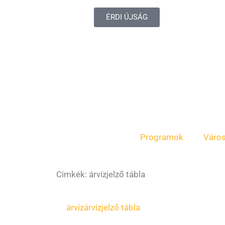
ÉRDI ÚJSÁG
Programok
Váro
Címkék: árvízjelző tábla
árvíz
árvízjelző tábla