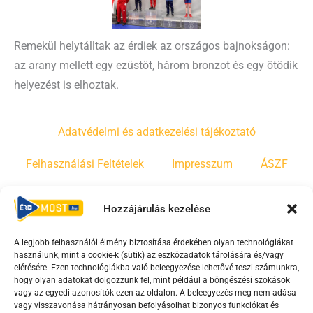
Remekül helytálltak az érdiek az országos bajnokságon:
az arany mellett egy ezüstöt, három bronzot és egy ötödik
helyezést is elhoztak.
Adatvédelmi és adatkezelési tájékoztató
Felhasználási Feltételek
Impresszum
ÁSZF
Irányelvek
Moderálási szabályzat
Hozzájárulás kezelése
A legjobb felhasználói élmény biztosítása érdekében olyan technológiákat
F
Y
T
használunk, mint a cookie-k (sütik) az eszközadatok tárolására és/vagy
a
o
i
elérésére. Ezen technológiákba való beleegyezése lehetővé teszi számunkra,
c
u
k
hogy olyan adatokat dolgozzunk fel, mint például a böngészési szokások
vagy az egyedi azonosítók ezen az oldalon. A beleegyezés meg nem adása
e
t
t
vagy visszavonása hátrányosan befolyásolhat bizonyos funkciókat és