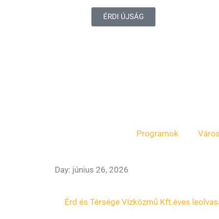
ÉRDI ÚJSÁG
Programok
Váro
Day: június 26, 2026
Érd és Térsége Vízközmű Kft.
éves leolva