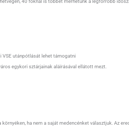
hétvégén, 40 foknál is többet mérhetünk a legforróbb idős
di VSE utánpótlását lehet támogatni
ros egykori sztárjainak aláírásával ellátott mezt.
 környéken, ha nem a saját medencénket választjuk. Az ere