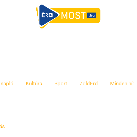
snapló
Kultúra
Sport
ZöldÉrd
Minden hír
sás