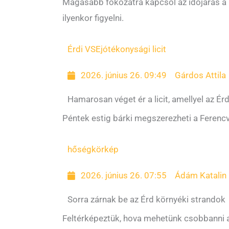
Magasabb fokozatra kapcsol az időjárás a 
ilyenkor figyelni.
Érdi VSE
jótékonysági licit
2026. június 26. 09:49
Gárdos Attila
Hamarosan véget ér a licit, amellyel az Ér
Péntek estig bárki megszerezheti a Ferencvá
hőség
körkép
2026. június 26. 07:55
Ádám Katalin
Sorra zárnak be az Érd környéki strandok
Feltérképeztük, hova mehetünk csobbanni a