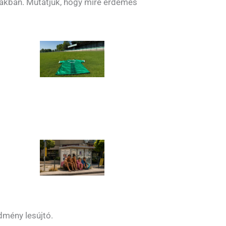
zakban. Mutatjuk, hogy mire érdemes
dmény lesújtó.