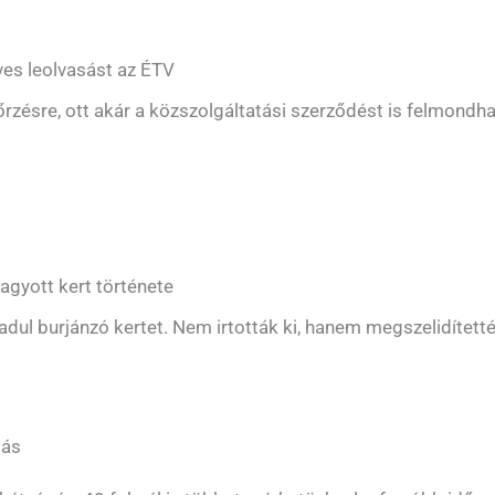
ves leolvasást az ÉTV
őrzésre, ott akár a közszolgáltatási szerződést is felmondhat
agyott kert története
adul burjánzó kertet. Nem irtották ki, hanem megszelidített
tás