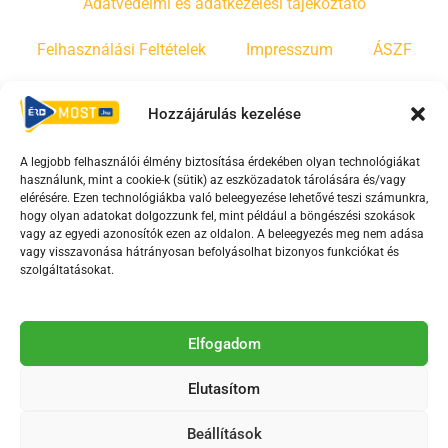
Adatvédelmi és adatkezelési tájékoztató
Felhasználási Feltételek
Impresszum
ÁSZF
Irányelvek
Moderálási szabályzat
Hozzájárulás kezelése
A legjobb felhasználói élmény biztosítása érdekében olyan technológiákat
F
Y
T
használunk, mint a cookie-k (sütik) az eszközadatok tárolására és/vagy
a
o
i
elérésére. Ezen technológiákba való beleegyezése lehetővé teszi számunkra,
c
u
k
hogy olyan adatokat dolgozzunk fel, mint például a böngészési szokások
vagy az egyedi azonosítók ezen az oldalon. A beleegyezés meg nem adása
e
t
t
vagy visszavonása hátrányosan befolyásolhat bizonyos funkciókat és
b
u
o
szolgáltatásokat.
o
b
k
o
e
Az Érd Média médiaszolgáltatási tevékenységét a
k
-
Elfogadom
Médiatanács a Magyar Média Mecenatúra program
-
s
keretében támogatja.
Elutasítom
s
q
q
u
Beállítások
u
a
2018-2026. © Minden jog fenntartva, Érd Megyei Jogú Város