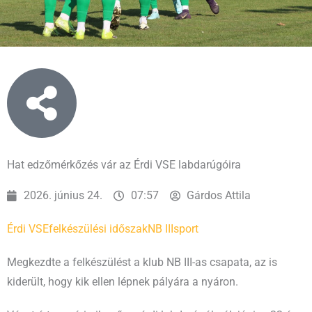
Hat edzőmérkőzés vár az Érdi VSE labdarúgóira
2026. június 24.
07:57
Gárdos Attila
Érdi VSE
felkészülési időszak
NB III
sport
Megkezdte a felkészülést a klub NB III-as csapata, az is
kiderült, hogy kik ellen lépnek pályára a nyáron.