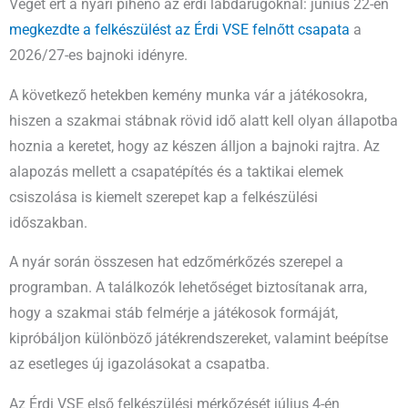
Véget ért a nyári pihenő az érdi labdarúgóknál: június 22-én
megkezdte a felkészülést az Érdi VSE felnőtt csapata
a
2026/27-es bajnoki idényre.
A következő hetekben kemény munka vár a játékosokra,
hiszen a szakmai stábnak rövid idő alatt kell olyan állapotba
hoznia a keretet, hogy az készen álljon a bajnoki rajtra. Az
alapozás mellett a csapatépítés és a taktikai elemek
csiszolása is kiemelt szerepet kap a felkészülési
időszakban.
A nyár során összesen hat edzőmérkőzés szerepel a
programban. A találkozók lehetőséget biztosítanak arra,
hogy a szakmai stáb felmérje a játékosok formáját,
kipróbáljon különböző játékrendszereket, valamint beépítse
az esetleges új igazolásokat a csapatba.
Az Érdi VSE első felkészülési mérkőzését július 4-én