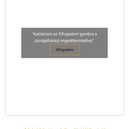
"Kattintson az 'Elfogadom' gombra a
{szolgáltatás} engedélyezéséhez"
Elfogadom