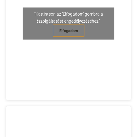
"Kattintson az 'Elfogadom' gombra a
{szolgáltatás} engedélyezéséhez"
Elfogadom