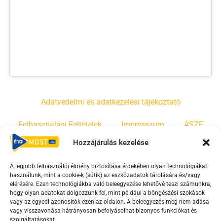
Adatvédelmi és adatkezelési tájékoztató
Felhasználási Feltételek
Impresszum
ÁSZF
Hozzájárulás kezelése
Irányelvek
Moderálási szabályzat
A legjobb felhasználói élmény biztosítása érdekében olyan technológiákat
használunk, mint a cookie-k (sütik) az eszközadatok tárolására és/vagy
F
Y
T
elérésére. Ezen technológiákba való beleegyezése lehetővé teszi számunkra,
hogy olyan adatokat dolgozzunk fel, mint például a böngészési szokások
a
o
i
vagy az egyedi azonosítók ezen az oldalon. A beleegyezés meg nem adása
c
u
k
vagy visszavonása hátrányosan befolyásolhat bizonyos funkciókat és
szolgáltatásokat.