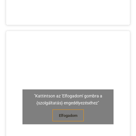
"Kattintson az 'Elfogadom' gombra a
{szolgáltatás} engedélyezéséhez"
Elfogadom