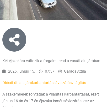
Két éjszakára változik a forgalmi rend a vasúti aluljáróban
2026. június 15.
07:57
Gárdos Attila
Diósdi úti aluljáró
karbantartás
sávlezárás
világítás
A szakemberek folytatják a világítás karbantartását, ezért
június 16-án és 17-én éjszaka ismét sávlezárás lesz az