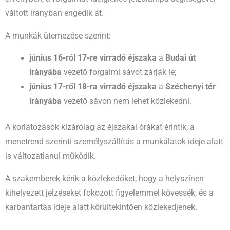
váltott irányban engedik át.
A munkák ütemezése szerint:
június 16-ról 17-re virradó éjszaka
a
Budai út
irányába
vezető forgalmi sávot zárják le;
június 17-ről 18-ra virradó éjszaka
a
Széchenyi tér
irányába
vezető sávon nem lehet közlekedni.
A korlátozások kizárólag az éjszakai órákat érintik, a
menetrend szerinti személyszállítás a munkálatok ideje alatt
is változatlanul működik.
A szakemberek kérik a közlekedőket, hogy a helyszínen
kihelyezett jelzéseket fokozott figyelemmel kövessék, és a
karbantartás ideje alatt körültekintően közlekedjenek.