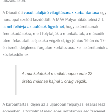
útszakaszon.
A Diósdi úti
vasúti aluljáró világításának karbantartása
egy
hónappal ezelőtt kezdődött. A MÁV Pályaműködtetési Zrt.
ismét felhívja az autósok figyelmét
, hogy számítsanak
fennakadásokra, mert folytatják a munkálatok, a második
ütem feladatait is éjszaka végzik el, így június 16-án és 17-
én ismét ideiglenes forgalomkorlátozásra kell számítaniuk a
közlekedőknek.
A munkálatokat mindkét napon este 22
órától másnap hajnal 5 óráig végzik.
A karbantartás idején az aluljáróban félpályás lezárás lesz
érvényben, a forgalmat ideiglenes jelzőlámpa segítségével