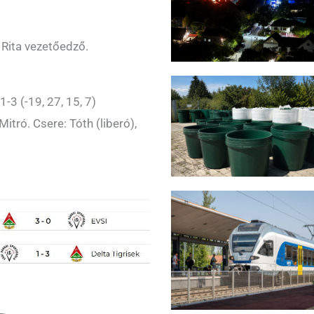
Rita vezetőedző.
-3 (-19, 27, 15, 7)
Mitró. Csere: Tóth (liberó),