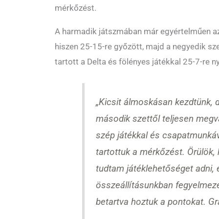
mérkőzést.
A harmadik játszmában már egyértelműen az 
hiszen 25-15-re győzött, majd a negyedik s
tartott a Delta és fölényes játékkal 25-7-re ny
„Kicsit álmoskásan kezdtünk, d
második szettől teljesen megv
szép játékkal és csapatmunkáv
tartottuk a mérkőzést. Örülök
tudtam játéklehetőséget adni,
összeállításunkban fegyelmezet
betartva hoztuk a pontokat. Gra