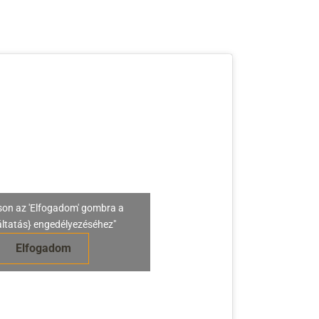
son az 'Elfogadom' gombra a
áltatás} engedélyezéséhez"
Elfogadom