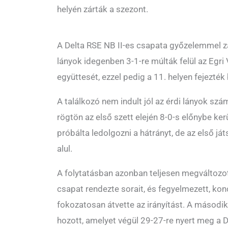
helyén zárták a szezont.
A Delta RSE NB II-es csapata győzelemmel zá
lányok idegenben 3-1-re múlták felül az Egri
együttesét, ezzel pedig a 11. helyen fejezték
A találkozó nem indult jól az érdi lányok szá
rögtön az első szett elején 8-0-s előnybe ker
próbálta ledolgozni a hátrányt, de az első 
alul.
A folytatásban azonban teljesen megváltozot
csapat rendezte sorait, és fegyelmezett, konc
fokozatosan átvette az irányítást. A másodi
hozott, amelyet végül 29-27-re nyert meg a De