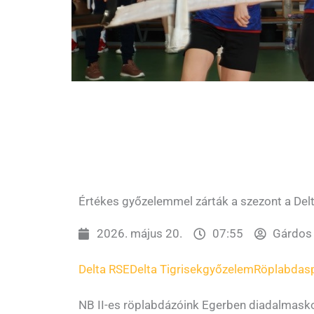
Értékes győzelemmel zárták a szezont a Delt
2026. május 20.
07:55
Gárdos 
Delta RSE
Delta Tigrisek
győzelem
Röplabda
s
NB II-es röplabdázóink Egerben diadalmasko