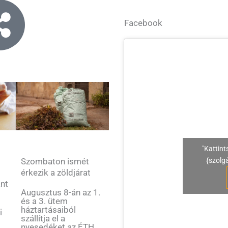
Facebook
"Kattint
Szombaton ismét
{szolg
érkezik a zöldjárat
ant
Augusztus 8-án az 1.
és a 3. ütem
háztartásaiból
i
szállítja el a
nyesedéket az ÉTH.