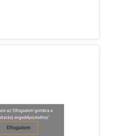
son az 'Elfogadom' gombra a
áltatás} engedélyezéséhez"
Elfogadom