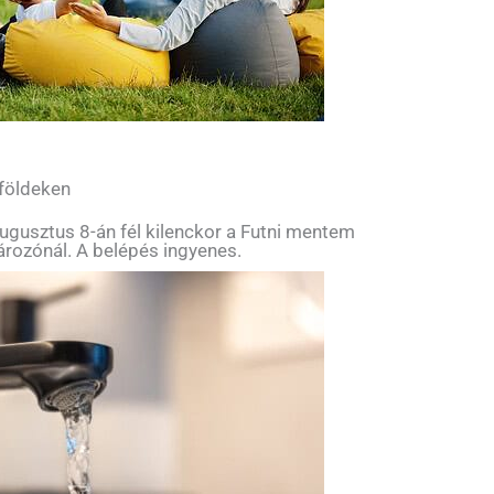
 földeken
ugusztus 8-án fél kilenckor a Futni mentem
tározónál. A belépés ingyenes.