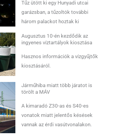
Tűz ütött ki egy Hunyadi utcai
garázsban, a tűzoltók további
három palackot hoztak ki
Augusztus 10-én kezdődik az
ingyenes víztartályok kiosztása
Hasznos információk a vízgyűjtők
kiosztásáról.
Járműhiba miatt több járatot is
törölt a MÁV
A kimaradó Z30-as és S40-es
vonatok miatt jelentős késések
vannak az érdi vasútvonalakon.