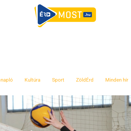
snapló
Kultúra
Sport
ZöldÉrd
Minden hír