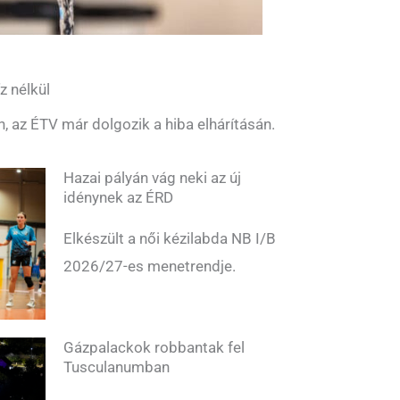
z nélkül
n, az ÉTV már dolgozik a hiba elhárításán.
Hazai pályán vág neki az új
idénynek az ÉRD
Elkészült a női kézilabda NB I/B
2026/27-es menetrendje.
Gázpalackok robbantak fel
Tusculanumban