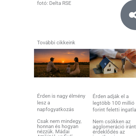
fotó: Delta RSE
További cikkeink
Érden is nagy élmény
Érden adják el a
lesz a
legtöbb 100 millió
napfogyatkozás
forint feletti ingatl
Csak nem mindegy,
Nem csökken az
honnan és hogyan
agglomeráció iránt
nézzük. Mádai
érdeklődés az