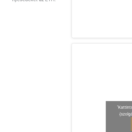
"Kattint
{szolg