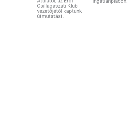
Attilától, az Érdi
ingatlanpiacon.
Csillagászati Klub
vezetőjétől kaptunk
útmutatást.