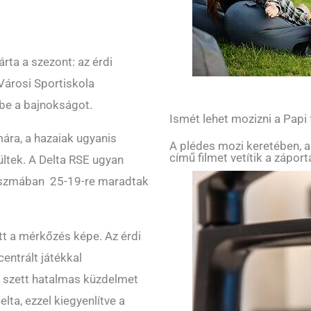
rta a szezont: az érdi
 Városi Sportiskola
 be a bajnokságot.
Ismét lehet mozizni a Papi
mára, a hazaiak ugyanis
A plédes mozi keretében, a
című filmet vetítik a zápor
ültek. A Delta RSE ugyan
játszmában 25-19-re maradtak
t a mérkőzés képe. Az érdi
entrált játékkal
k szett hatalmas küzdelmet
lta, ezzel kiegyenlítve a