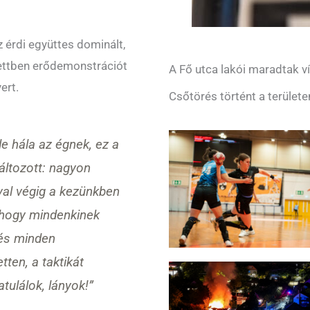
érdi együttes dominált,
zettben erődemonstrációt
A Fő utca lakói maradtak ví
ert.
Csőtörés történt a területe
e hála az égnek, ez a
áltozott: nagyon
al végig a kezünkben
, hogy mindenkinek
 és minden
ten, a taktikát
tulálok, lányok!”