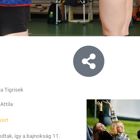
a Tigrisek
Attila
port
dtak, így a bajnokság 11.