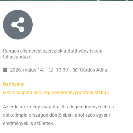
Rangos elismerést szereztek a Batthyány iskola
tollaslabdázói
2026. május 14.
13:39
Gárdos Attila
Batthyány
iskola
csapat
diákolimpia
eredmény
sport
tollaslabda
Az érdi intézmény csapata lett a legeredményesebb a
diákolimpia országos döntőjében, ahol szép egyéni
eredmények is születtek.