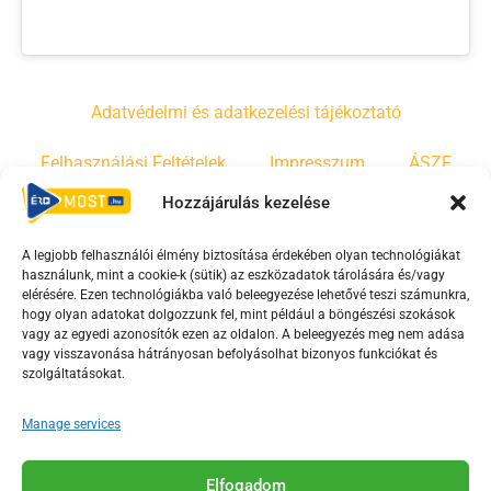
Adatvédelmi és adatkezelési tájékoztató
Felhasználási Feltételek
Impresszum
ÁSZF
Hozzájárulás kezelése
Irányelvek
Moderálási szabályzat
A legjobb felhasználói élmény biztosítása érdekében olyan technológiákat
használunk, mint a cookie-k (sütik) az eszközadatok tárolására és/vagy
F
Y
T
elérésére. Ezen technológiákba való beleegyezése lehetővé teszi számunkra,
hogy olyan adatokat dolgozzunk fel, mint például a böngészési szokások
a
o
i
vagy az egyedi azonosítók ezen az oldalon. A beleegyezés meg nem adása
c
u
k
vagy visszavonása hátrányosan befolyásolhat bizonyos funkciókat és
e
t
t
szolgáltatásokat.
b
u
o
Manage services
o
b
k
o
e
Az Érd Média médiaszolgáltatási tevékenységét a
k
-
Elfogadom