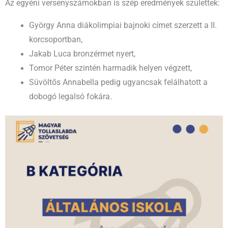
Az egyéni versenyszámokban is szép eredmények születtek:
György Anna diákolimpiai bajnoki címet szerzett a II.
korcsoportban,
Jakab Luca bronzérmet nyert,
Tomor Péter szintén harmadik helyen végzett,
Süvöltős Annabella pedig ugyancsak felálhatott a
dobogó legalsó fokára.