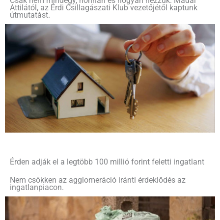
Csak nem mindegy, honnan és hogyan nézzük. Mádai
Attilától, az Érdi Csillagászati Klub vezetőjétől kaptunk
útmutatást.
Érden adják el a legtöbb 100 millió forint feletti ingatlant
Nem csökken az agglomeráció iránti érdeklődés az
ingatlanpiacon.