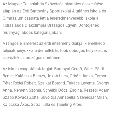
Az Magyar Tollaslabda Szövetség hivatalos összesítése
alapján az Érdi Batthyány Sportiskolai Általános Iskola és
Gimnázium csapata lett a legeredményesebb iskola a
Tollaslabda Diákolimpia Országos Egyéni Döntőjének
műanyag labdás kategóriájában.
A rangos elismerést az érdi intézmény diákjai kiemelkedő
teljesítményükkel érdemelték ki, több dobogós helyezést is
szereztek az országos döntőben.
Az iskola csapatának tagjai: Baranyai Gergő, Witek Páldi
Bence, Kalácska Balázs, Jakab Luca, Orbán Janka, Tomor
Péter, Rédei Róbert, Szalkai Botond, Takács Levente, György
Anna, Németh Szonja, Scheibli Dóczi Zsolna, Reszegi Ádám,
Szabó Kovács Zolta, Süvöltős Annabella, Szenecsár Milán,
Kalácska Ákos, Sátrai Lilla és Tajerling Áron.