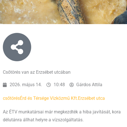
Csőtörés van az Erzsébet utcában
2026. május 14.
10:48
Gárdos Attila
csőtörés
Érd és Térsége Vízközmű Kft.
Erzsébet utca
Az ÉTV munkatársai már megkezdték a hiba javítását, kora
délutánra állhat helyre a vízszolgáltatás.