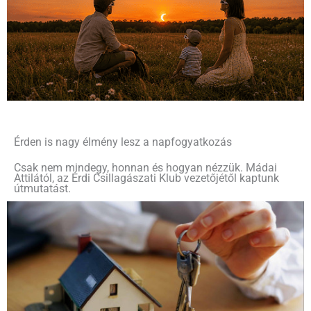
Érden is nagy élmény lesz a napfogyatkozás
Csak nem mindegy, honnan és hogyan nézzük. Mádai
Attilától, az Érdi Csillagászati Klub vezetőjétől kaptunk
útmutatást.