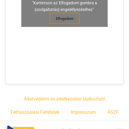
"Kattintson az 'Elfogadom' gombra a
{szolgáltatás} engedélyezéséhez"
Elfogadom
Adatvédelmi és adatkezelési tájékoztató
Felhasználási Feltételek
Impresszum
ÁSZF
Irányelvek
Moderálási szabályzat