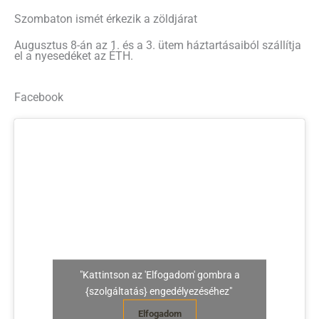
Szombaton ismét érkezik a zöldjárat
Augusztus 8-án az 1. és a 3. ütem háztartásaiból szállítja
el a nyesedéket az ÉTH.
Facebook
"Kattintson az 'Elfogadom' gombra a
{szolgáltatás} engedélyezéséhez"
Elfogadom