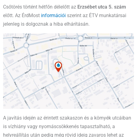
Csőtörés történt hétfőn délelőtt az
Erzsébet utca 5. szám
előtt. Az ÉrdMost
információi
szerint az ÉTV munkatársai
jelenleg is dolgoznak a hiba elhárításán.
A javítás idején az érintett szakaszon és a környék utcáiban
is vízhiány vagy nyomáscsökkenés tapasztalható, a
helyreállítás után pedig még rövid ideig zavaros lehet az