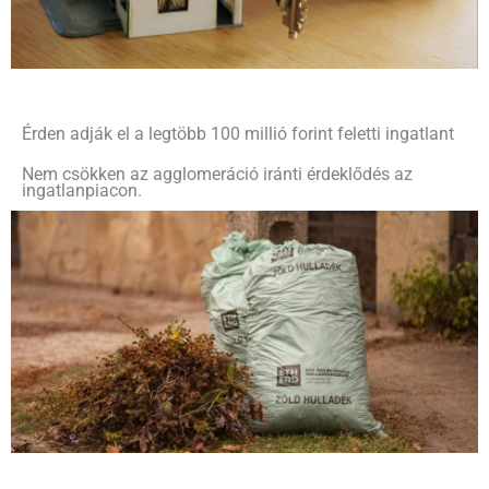
Érden adják el a legtöbb 100 millió forint feletti ingatlant
Nem csökken az agglomeráció iránti érdeklődés az
ingatlanpiacon.